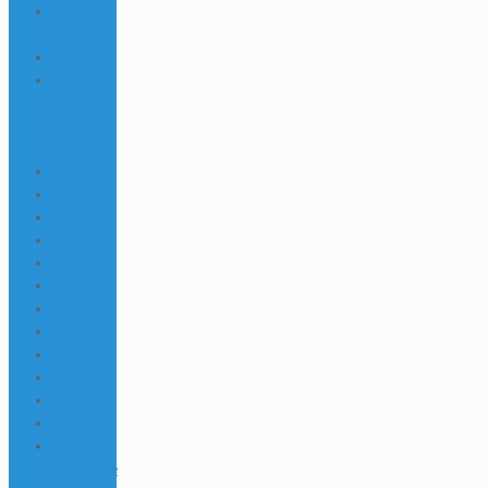
888starz
bd
9
9 Slottica
Wygraj
Kilka –
191
9110_wa
9160tr
9220_wa
9400_wa
9500_wa
9600_wa
9617_tr
9800_wa
9900_wa
9950_tr
9950_wa
9990_tr
a16z
generative