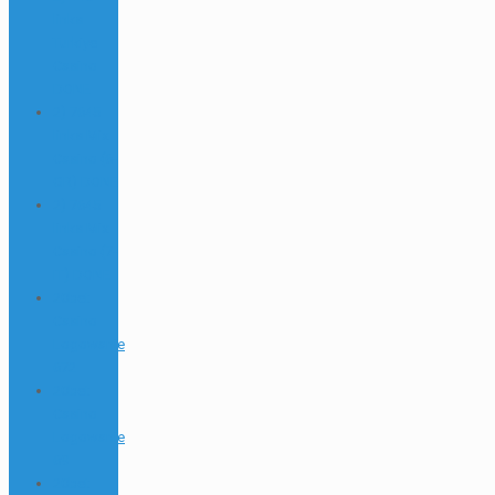
links
Turkiye
Casino
DONE
2) 7645
links Mix
Casino (6-
GR) DONE
2) 7645
links Mix
Casino (7-
IT) DONE
20bet
Casino
Logowanie
672
20bet
Casino
Logowanie
69
20bet