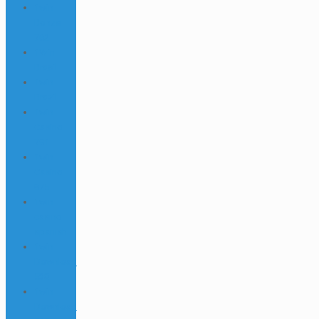
1win
Bonus
762
1Win
Brasil
1win
Brazil
1win
Casino
791
1win
Casino
875
1win
casino
spanish
1win
Download
538
1win
Download