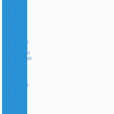
10250_sat
10280_tr
10300_wa
10300sat
10350_tr
10450_wa
10500_wa
10500_wa2
10510_wa
10600_prod
10600_prod2
10600_tr
10655_pr
10700_pr
10700_wa
10700_wa2
10831_wa
10850_sat
10top
11
casino-