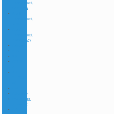
Entertainment,
Celebrities
Arts &
Entertainment,
Music
Arts &
Entertainment,
Photography
Astronaut
at99
atg
ATG 賽特
2
AU
T1_19264
(a)
austria
Automation
aviamasters-
games.net
Aviator