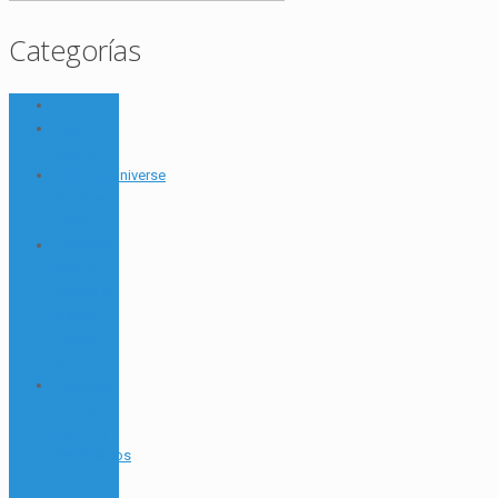
Categorías
– 149
! Без
рубрики
"#joinouruniverse
Mostbet"
– 885
"mostbet
Casino
Review A
Market
Leader –
22
"mostbet
En Vivo:
Cara Tus
Pronósticos
Durante