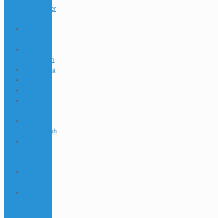
Telecharger
217
1win
Turkiye
1win
uzbekistan
1winRussia
1xbet
1xbet apk
1xbet
arabic
1xbet
Bangladesh
1xbet
Casino
AZ
1xbet
casino BD
1xbet
casino
french