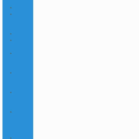
868
1win fr
1win
Games
742
1win India
1win
Login 296
1WIN
Official In
Russia
1win
Online
609
1win
Register
267
1win
Senegal
Apk Ios
272
1win