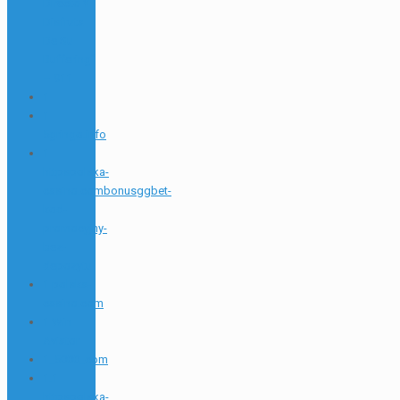
Directo Y
Disfruta
De Su
Buffering"
– 911
1
1
5gringo.info
1
httpspolska-
casino.combonusggbet-
kod-
promocyjny-
bez-
depozytu
1 polska-
casino.com
1 Win
Aviator
1_5000_com
1.1
httpspolska-