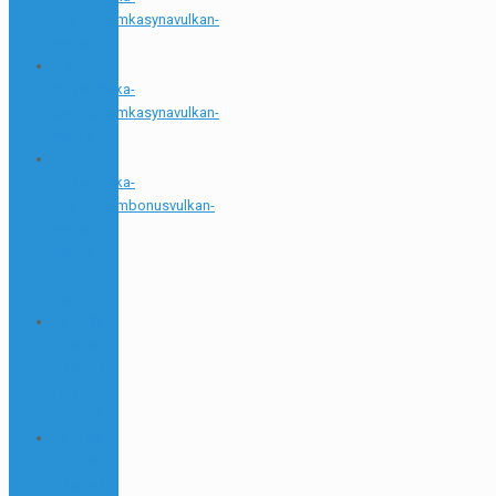
casino.comkasynavulkan-
vegas
1.2
httpspolska-
casino.comkasynavulkan-
vegas
1.5
httpspolska-
casino.combonusvulkan-
vegas-
bonus-
bez-
depozytu
1) 1100
links Mix
Casino (1-
DK)
(DONE)
1) 1100
links Mix
Casino (1-