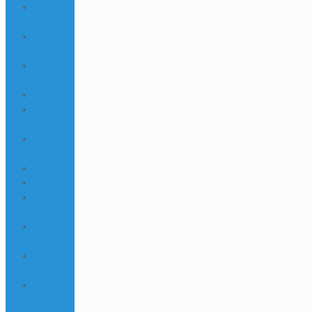
1xbet
egypt
1xbet
india
1xbet
Korea
1xbet KR
1xbet
malaysia
1xbet
Morocco
1xbet pt
1xbet RU
1xbet
russia
1xbet
Russian
1xbet
russian1
1xbet-
india-