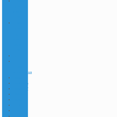
1) 4000
links Thai
บาคาร่า
DONE
1) 550
links
English
whole
melts
DONE
10
10
httpsall-
winua.org.ua
10000_tr
10000sat6
10000sat7
10050sat
10050tr
10100_tr
10150_tr
10200_tr