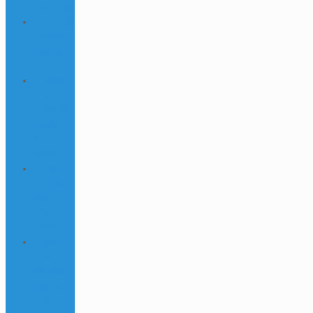
DK) DONE
1) 157190
links Mix
Casino
DONE
1) 2000
links
Thailand
เว็บซื้อ
หวย
(DONE)
1) 220
links Mix
Mix (1-
ENG)
DONE
1) 330
links
Canada
Casino
DONE