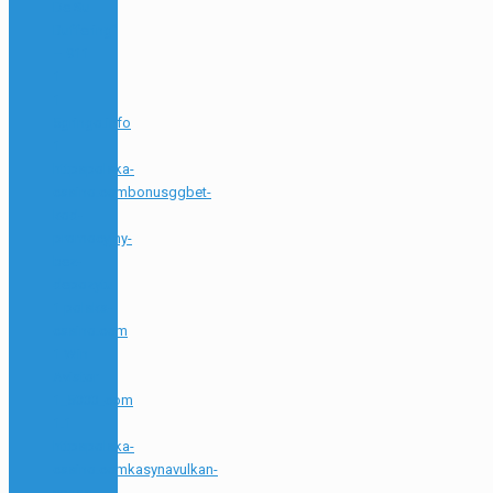
De Su
Buffering"
– 911
1
1
5gringo.info
1
httpspolska-
casino.combonusggbet-
kod-
promocyjny-
bez-
depozytu
1 polska-
casino.com
1 Win
Aviator
1_5000_com
1.1
httpspolska-
casino.comkasynavulkan-
vegas