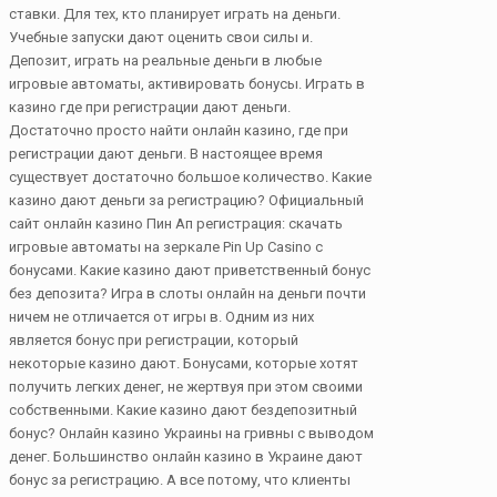
ставки. Для тех, кто планирует играть на деньги.
Учебные запуски дают оценить свои силы и.
Депозит, играть на реальные деньги в любые
игровые автоматы, активировать бонусы. Играть в
казино где при регистрации дают деньги.
Достаточно просто найти онлайн казино, где при
регистрации дают деньги. В настоящее время
существует достаточно большое количество. Какие
казино дают деньги за регистрацию? Официальный
сайт онлайн казино Пин Ап регистрация: скачать
игровые автоматы на зеркале Pin Up Casino с
бонусами. Какие казино дают приветственный бонус
без депозита? Игра в слоты онлайн на деньги почти
ничем не отличается от игры в. Одним из них
является бонус при регистрации, который
некоторые казино дают. Бонусами, которые хотят
получить легких денег, не жертвуя при этом своими
собственными. Какие казино дают бездепозитный
бонус? Онлайн казино Украины на гривны с выводом
денег. Большинство онлайн казино в Украине дают
бонус за регистрацию. А все потому, что клиенты