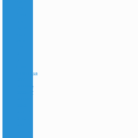
บาคาร่า
DONE
1) 550
links
English
whole
melts
DONE
10
10
httpsall-
winua.org.ua
10000_tr
10000sat6
10000sat7
10050sat
10050tr
10100_tr
10150_tr
10200_tr
10250_sat
10280_tr