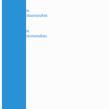
1.2
httpspolska-
casino.comkasynavulkan-
vegas
1.5
httpspolska-
casino.combonusvulkan-
vegas-
bonus-
bez-
depozytu
1) 1100
links Mix
Casino (1-
DK)
(DONE)
1) 1100
links Mix
Casino (1-
DK) DONE
1) 157190