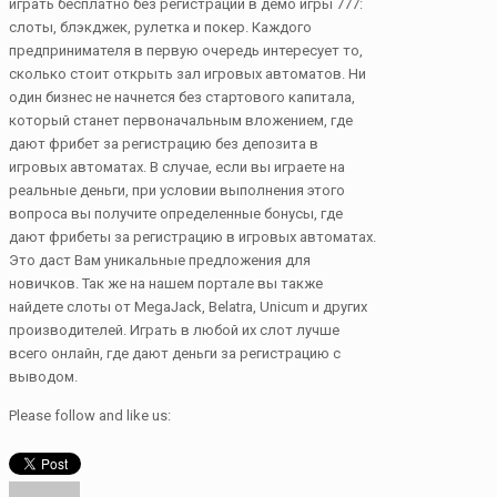
играть бесплатно без регистрации в демо игры 777:
слоты, блэкджек, рулетка и покер. Каждого
предпринимателя в первую очередь интересует то,
сколько стоит открыть зал игровых автоматов. Ни
один бизнес не начнется без стартового капитала,
который станет первоначальным вложением, где
дают фрибет за регистрацию без депозита в
игровых автоматах. В случае, если вы играете на
реальные деньги, при условии выполнения этого
вопроса вы получите определенные бонусы, где
дают фрибеты за регистрацию в игровых автоматах.
Это даст Вам уникальные предложения для
новичков. Так же на нашем портале вы также
найдете слоты от MegaJack, Belatra, Unicum и других
производителей. Играть в любой их слот лучше
всего онлайн, где дают деньги за регистрацию с
выводом.
Please follow and like us: