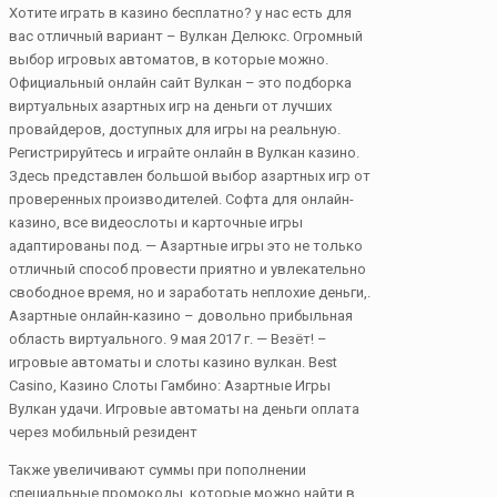
Хотите играть в казино бесплатно? у нас есть для
вас отличный вариант – Вулкан Делюкс. Огромный
выбор игровых автоматов, в которые можно.
Официальный онлайн сайт Вулкан – это подборка
виртуальных азартных игр на деньги от лучших
провайдеров, доступных для игры на реальную.
Регистрируйтесь и играйте онлайн в Вулкан казино.
Здесь представлен большой выбор азартных игр от
проверенных производителей. Софта для онлайн-
казино, все видеослоты и карточные игры
адаптированы под. — Азартные игры это не только
отличный способ провести приятно и увлекательно
свободное время, но и заработать неплохие деньги,.
Азартные онлайн-казино – довольно прибыльная
область виртуального. 9 мая 2017 г. — Везёт! –
игровые автоматы и слоты казино вулкан. Best
Casino, Казино Слоты Гамбино: Азартные Игры
Вулкан удачи. Игровые автоматы на деньги оплата
через мобильный резидент
Также увеличивают суммы при пополнении
специальные промокоды, которые можно найти в