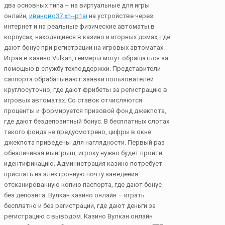
два основных типа – на виртуальные для игры
онлайн,
иваново37.xn--p1ai
на устройстве через
интернет и на реальные физические автоматы в
корпусах, находящиеся в казино и игорных домах, где
дают бонус при регистрации на игровых автоматах.
Играя в казино Vulkan, геймеры могут обращаться за
помощью в службу техподдержки. Представители
саппорта обрабатывают заявки пользователей
круглосуточно, где дают фрибеты за регистрацию в
игровых автоматах. Со ставок отчисляются
проценты и формируется призовой фонд джекпота,
где дают бездепозитный бонус. В бесплатных слотах
такого фонда не предусмотрено, цифры в окне
джекпота приведены для наглядности. Первый раз
обналичивая выигрыш, игроку нужно будет пройти
идентификацию. Администрация казино потребует
прислать на электронную почту заведения
отсканированную копию паспорта, где дают бонус
без депозита. Вулкан казино онлайн – играть
бесплатно и без регистрации, где дают деньги за
регистрацию с выводом. Казино Вулкан онлайн