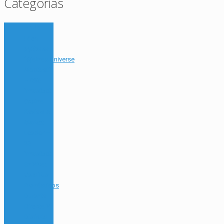
Categorías
– 149
! Без
рубрики
"#joinouruniverse
Mostbet"
– 885
"mostbet
Casino
Review A
Market
Leader –
22
"mostbet
En Vivo:
Cara Tus
Pronósticos
Durante
Directo Y
Disfruta