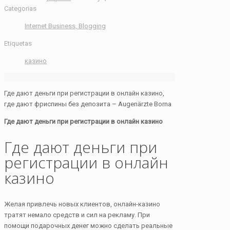
Categorias
Internet Business, Blogging
Etiquetas
казино
Где дают деньги при регистрации в онлайн казино,
где дают фриспины без депозита – Augenärzte Borna
Где дают деньги при регистрации в онлайн казино
Где дают деньги при
регистрации в онлайн
казино
Желая привлечь новых клиентов, онлайн-казино
тратят немало средств и сил на рекламу. При
помощи подарочных денег можно сделать реальные