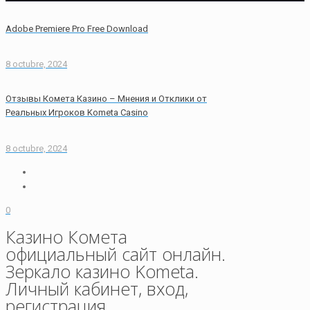
Adobe Premiere Pro Free Download
8 octubre, 2024
Отзывы Комета Казино – Мнения и Отклики от
Реальных Игроков Kometa Casino
8 octubre, 2024
0
Казино Комета
официальный сайт онлайн.
Зеркало казино Kometa.
Личный кабинет, вход,
регистрация