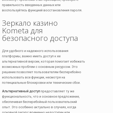
правильность введенных данных или
воспользуйтесь функцией восстановления пароля.
Зеркало казино
Kometa для
безопасного доступа
Для удобного и надежного использования
платформы, важно иметь доступ к ее
альтернативной версии, которая помогает избежать
возможных проблем с основным ресурсом. Это
решение позволяет пользователям бесперебойно
использовать все функции, несмотря на
потенциальные блокировки или технические сбои.
Альтернативный доступ
предоставляет ту же
функциональность, что и основное предложение,
обеспечивая бесперебойный пользовательский
опыт. Это особенно актуально в случаях, когда
основной ресурс временно недоступен или