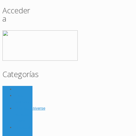
Acceder
a
Categorías
– 149
! Без
рубрики
"#joinouruniverse
Mostbet"
– 885
"mostbet
Casino