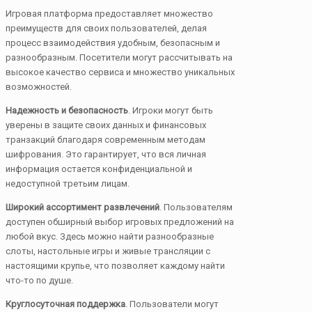
Игровая платформа предоставляет множество
преимуществ для своих пользователей, делая
процесс взаимодействия удобным, безопасным и
разнообразным. Посетители могут рассчитывать на
высокое качество сервиса и множество уникальных
возможностей.
Надежность и безопасность
. Игроки могут быть
уверены в защите своих данных и финансовых
транзакций благодаря современным методам
шифрования. Это гарантирует, что вся личная
информация остается конфиденциальной и
недоступной третьим лицам.
Широкий ассортимент развлечений
. Пользователям
доступен обширный выбор игровых предложений на
любой вкус. Здесь можно найти разнообразные
слоты, настольные игры и живые трансляции с
настоящими крупье, что позволяет каждому найти
что-то по душе.
Круглосуточная поддержка
. Пользователи могут