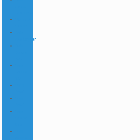
Aviator
Login 695
1Win AZ
Casino
1win
Azərbaycan
1win
Bonus
739
1win
Bonus
762
1Win
Brasil
1win
Brazil
1win
Casino
875
1win
casino