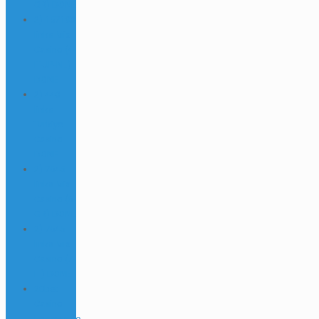
GR) DONE
2) 157190
links Mix
Casino (4-
IT-JP-NL)
DONE
2) 440
links
Turkiye
Casino
DONE
2) 7645
links Mix
Casino (6-
GR) DONE
2) 7645
links Mix
Casino (7-
IT) DONE
20bet
Casino
Logowanie