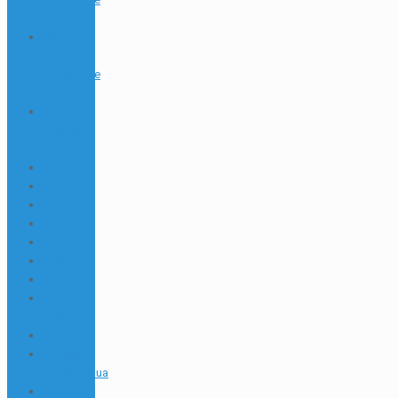
672
20bet
Casino
Logowanie
69
20bet
Kasyno
355
22bet
22Bet BD
22bet IT
2346
25
2568
26
29black
Casino
3
3 httpsall-
winua.org.ua
3