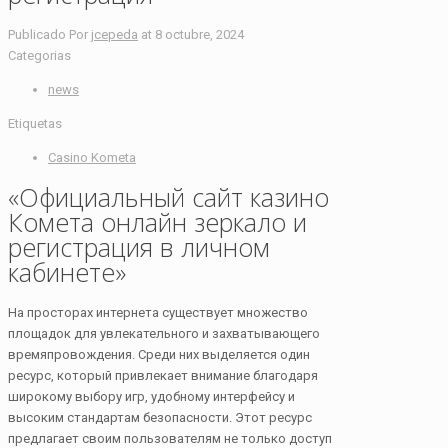
Publicado Por
jcepeda
at
8 octubre, 2024
Categorias
news
Etiquetas
Casino Kometa
«Официальный сайт казино
Комета онлайн зеркало и
регистрация в личном
кабинете»
На просторах интернета существует множество
площадок для увлекательного и захватывающего
времяпровождения. Среди них выделяется один
ресурс, который привлекает внимание благодаря
широкому выбору игр, удобному интерфейсу и
высоким стандартам безопасности. Этот ресурс
предлагает своим пользователям не только доступ