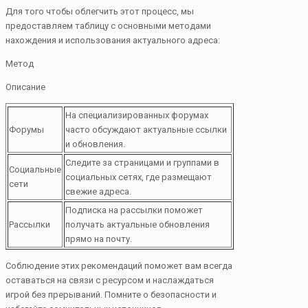
Для того чтобы облегчить этот процесс, мы
предоставляем таблицу с основными методами
нахождения и использования актуального адреса:
Метод
Описание
На специализированных форумах
Форумы
часто обсуждают актуальные ссылки
и обновления.
Следите за страницами и группами в
Социальные
социальных сетях, где размещают
сети
свежие адреса.
Подписка на рассылки поможет
Рассылки
получать актуальные обновления
прямо на почту.
Соблюдение этих рекомендаций поможет вам всегда
оставаться на связи с ресурсом и наслаждаться
игрой без прерываний. Помните о безопасности и