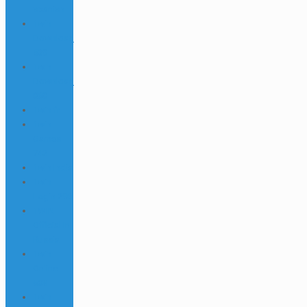
spanish
1win
Download
538
1win
Download
868
1win fr
1win
Games
742
1win India
1win
Login 296
1WIN
Official In
Russia
1win
Online
609
1win