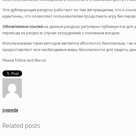
Эти дублирующие ресурсы работают по тем же принципам, что и основ
идентичны, что позволяет пользователям продолжать игру без пере
Обновленные ссылки
на данные ресурсы регулярно публикуются для 
перехода на ресурс в случае затруднений с основным входом.
Использование таких методов является абсолютно безопасным, так 
предоставляют все необходимые меры безопасности для защиты дан
Please follow and like us:
jcepeda
Related posts