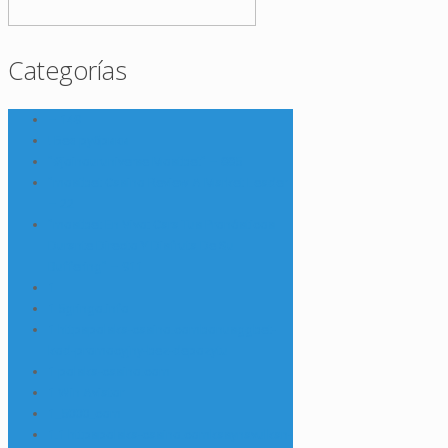
Categorías
– 149
! Без рубрики
"#joinouruniverse Mostbet" – 885
"mostbet Casino Review A Market Leader
– 22
"mostbet En Vivo: Cara Tus Pronósticos
Durante Directo Y Disfruta De Su
Buffering" – 911
1
1 5gringo.info
1 httpspolska-casino.combonusggbet-
kod-promocyjny-bez-depozytu
1 polska-casino.com
1 Win Aviator
1_5000_com
1.1 httpspolska-casino.comkasynavulkan-