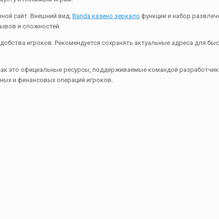
ной сайт. Внешний вид,
Banda казино зеркало
функции и набор развлеч
рывов и сложностей.
удобства игроков. Рекомендуется сохранять актуальные адреса для бы
как это официальные ресурсы, поддерживаемые командой разработчик
ных и финансовых операций игроков.