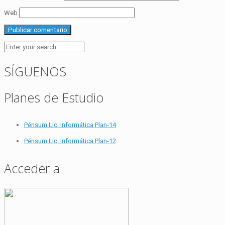
Web
SÍGUENOS
Planes de Estudio
Pénsum Lic. Informática Plan-14
Pénsum Lic. Informática Plan-12
Acceder a