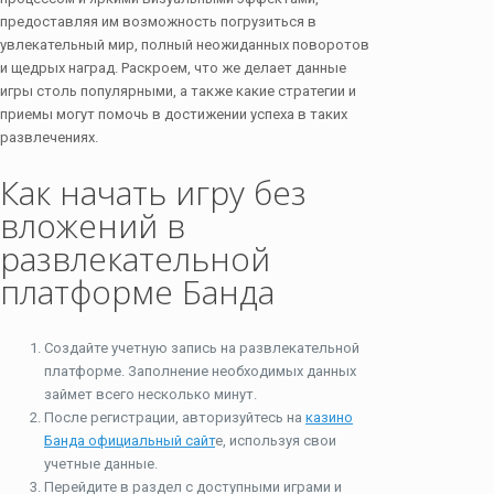
предоставляя им возможность погрузиться в
увлекательный мир, полный неожиданных поворотов
и щедрых наград. Раскроем, что же делает данные
игры столь популярными, а также какие стратегии и
приемы могут помочь в достижении успеха в таких
развлечениях.
Как начать игру без
вложений в
развлекательной
платформе Банда
Создайте учетную запись на развлекательной
платформе. Заполнение необходимых данных
займет всего несколько минут.
После регистрации, авторизуйтесь на
казино
Банда официальный сайт
е, используя свои
учетные данные.
Перейдите в раздел с доступными играми и