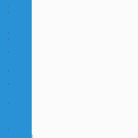
1win fr
1win
Games
742
1win India
1win Login
296
1WIN
Official In
Russia
1win
Online 609
1win
Register
267
1win
Senegal
Apk Ios
272
1win
Telecharger