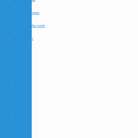
2
httpsdarmowe-
spiny-
bezdepozytu.com
2 polska-
casino.com
2 Індія
2) 157190
links Mix
Casino (1-
FR-DE-GR)
DONE
2) 157190
links Mix
Casino (4-
IT-JP-NL)
DONE
2) 440
links
Turkiye
Casino