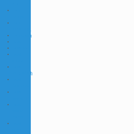
217
1win
Turkiye
1win
uzbekistan
1winRussia
1xbet
1xbet apk
1xbet
arabic
1xbet
Bangladesh
1xbet
Casino AZ
1xbet
casino BD
1xbet
casino
french
1xbet
egypt