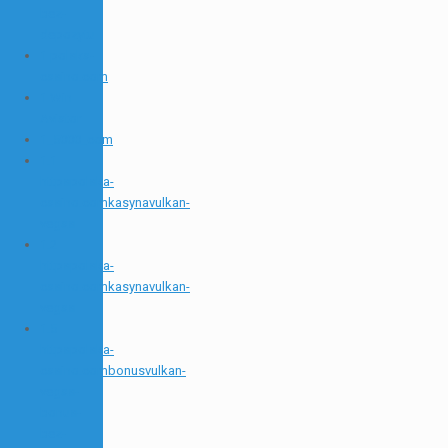
bez-
depozytu
1 polska-
casino.com
1 Win
Aviator
1_5000_com
1.1
httpspolska-
casino.comkasynavulkan-
vegas
1.2
httpspolska-
casino.comkasynavulkan-
vegas
1.5
httpspolska-
casino.combonusvulkan-
vegas-
bonus-
bez-