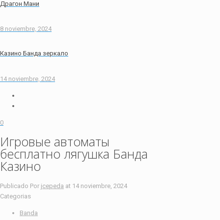
Драгон Мани
8 noviembre, 2024
Казино Банда зеркало
14 noviembre, 2024
0
Игровые автоматы
бесплатно лягушка Банда
Казино
Publicado Por
jcepeda
at
14 noviembre, 2024
Categorias
Banda