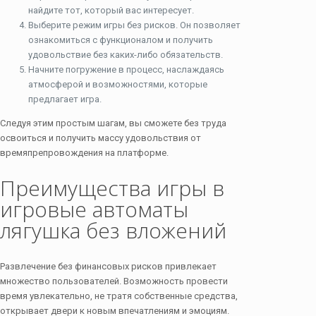
найдите тот, который вас интересует.
Выберите режим игры без рисков. Он позволяет
ознакомиться с функционалом и получить
удовольствие без каких-либо обязательств.
Начните погружение в процесс, наслаждаясь
атмосферой и возможностями, которые
предлагает игра.
Следуя этим простым шагам, вы сможете без труда
освоиться и получить массу удовольствия от
времяпрепровождения на платформе.
Преимущества игры в
игровые автоматы
лягушка без вложений
Развлечение без финансовых рисков привлекает
множество пользователей. Возможность провести
время увлекательно, не тратя собственные средства,
открывает двери к новым впечатлениям и эмоциям.