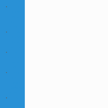
depozytu
1) 1100
links Mix
Casino (1-
DK)
(DONE)
1) 1100
links Mix
Casino (1-
DK) DONE
1) 157190
links Mix
Casino
DONE
1) 2000
links
Thailand
เว็บซื้อหวย
(DONE)
1) 220
links Mix
Mix (1-