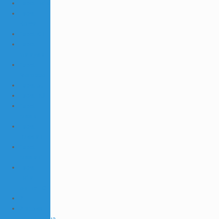
1xbet india
1xbet
Korea
1xbet KR
1xbet
malaysia
1xbet
Morocco
1xbet pt
1xbet RU
1xbet
russia
1xbet
Russian
1xbet
russian1
1xbet-
india-
online.in3
2
2 httpsall-
winua.org.ua