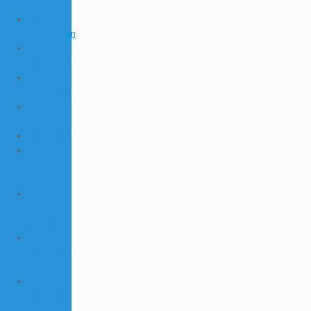
Casino
1win
Azərbaycan
1win
Bonus 739
1win
Bonus 762
1Win
Brasil
1win Brazil
1win
Casino
875
1win
casino
spanish
1win
Download
538
1win
Download
868