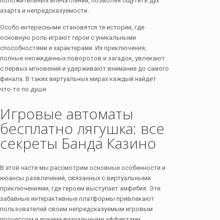
положительных впечатлений, позволяя ощутить дух
азарта и непредсказуемости.
Особо интересными становятся те истории, где
основную роль играют герои с уникальными
способностями и характерами. Их приключения,
полные неожиданных поворотов и загадок, увлекают
с первых мгновений и удерживают внимание до самого
финала. В таких виртуальных мирах каждый найдет
что-то по душе.
Игровые автоматы
бесплатно лягушка: все
секреты Банда Казино
В этой части мы рассмотрим основные особенности и
нюансы развлечений, связанных с виртуальными
приключениями, где героем выступает амфибия. Эти
забавные интерактивные платформы привлекают
пользователей своим непредсказуемым игровым
процессом и яркими визуальными эффектами,