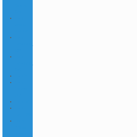
Casino
875
1win
casino
spanish
1win
Download
538
1win
Download
868
1win fr
1win
Games
742
1win India
1win
Login 296
1WIN
Official In
Russia