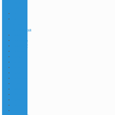
melts
DONE
10
10
httpsall-
winua.org.ua
10000_tr
10000sat6
10000sat7
10050sat
10050tr
10100_tr
10150_tr
10200_tr
10250_sat
10280_tr
10300_wa
10300sat
10350_tr
10450_wa
10500_wa