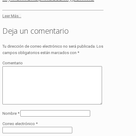
Leer Más...
Deja un comentario
Tu dirección de correo electrónico no será publicada.
Los
campos obligatorios están marcados con
*
Comentario
Nombre
*
Correo electrónico
*