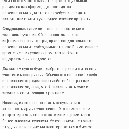
Обычно это можно сделать через специальный
раздел на платформе, где проводятся
соревнования. Для этого потребуется создать
аккаунт или войти в уже существующий профиль.
Следующим этапом
является ознакомление с
условиями участия. Обычно они включают
информацию о типе игры, правилах, длительности
соревнования и необходимых ставках. Внимательное
прочтение этих условий поможет избежать
недоразумений и недочетов.
Далее
вам нужно будет выбрать стратегию и начать
участие в мероприятии. Обычно это включает в себя
выполнение определенных действий в играх или
выполнение заданий, чтобы накапливать очки и
улучшать свои позиции в рейтинге.
Наконец
, важно отслеживать результаты и
активность других участников. Это поможет вам
корректировать свою стратегию и стремиться к
более высоким позициям. Успех зависит не только
от удачи, но и от умения адаптироваться и быстро