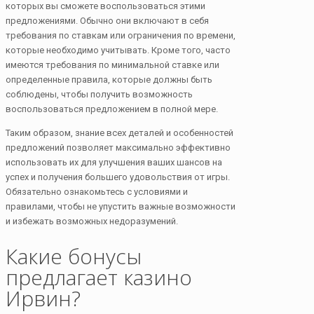
которых вы сможете воспользоваться этими
предложениями. Обычно они включают в себя
требования по ставкам или ограничения по времени,
которые необходимо учитывать. Кроме того, часто
имеются требования по минимальной ставке или
определенные правила, которые должны быть
соблюдены, чтобы получить возможность
воспользоваться предложением в полной мере.
Таким образом, знание всех деталей и особенностей
предложений позволяет максимально эффективно
использовать их для улучшения ваших шансов на
успех и получения большего удовольствия от игры.
Обязательно ознакомьтесь с условиями и
правилами, чтобы не упустить важные возможности
и избежать возможных недоразумений.
Какие бонусы
предлагает казино
Ирвин?