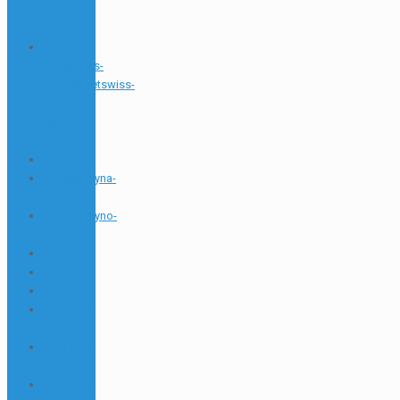
bonus-
code
16
httpsswiss-
jackpot.netswiss-
casino-
bonus-
code
19
1httpskasyna-
pl.com
1httpskasyno-
pl.net
1k
1w
1win
1win Apk
149
1win Apk
476
1win Apk