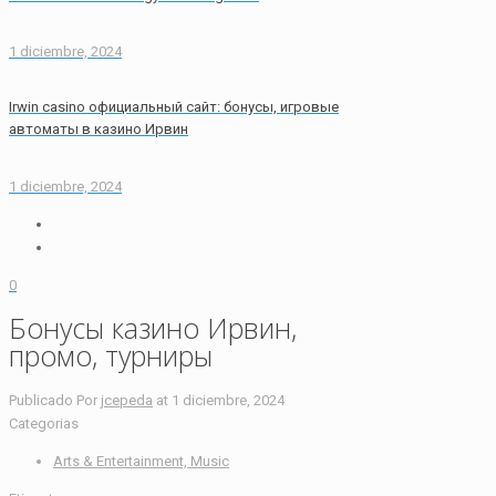
1 diciembre, 2024
Irwin casino официальный сайт: бонусы, игровые
автоматы в казино Ирвин
1 diciembre, 2024
0
Бонусы казино Ирвин,
промо, турниры
Publicado Por
jcepeda
at
1 diciembre, 2024
Categorias
Arts & Entertainment, Music