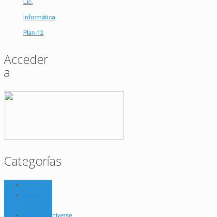
Lic.
Informática
Plan-12
Acceder
a
Categorías
– 149
! Без
рубрики
"#joinouruniverse