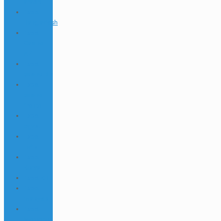
arabic
1xbet
Bangladesh
1xbet
Casino
AZ
1xbet
casino BD
1xbet
casino
french
1xbet
egypt
1xbet
india
1xbet
Korea
1xbet KR
1xbet
malaysia
1xbet
Morocco