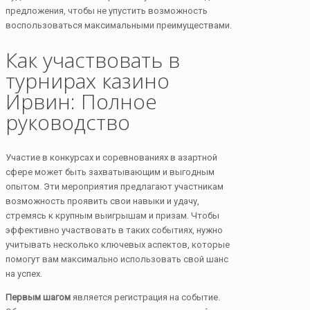
предложения, чтобы не упустить возможность
воспользоваться максимальными преимуществами.
Как участвовать в
турнирах казино
Ирвин: Полное
руководство
Участие в конкурсах и соревнованиях в азартной
сфере может быть захватывающим и выгодным
опытом. Эти мероприятия предлагают участникам
возможность проявить свои навыки и удачу,
стремясь к крупным выигрышам и призам. Чтобы
эффективно участвовать в таких событиях, нужно
учитывать несколько ключевых аспектов, которые
помогут вам максимально использовать свой шанс
на успех.
Первым шагом
является регистрация на событие.