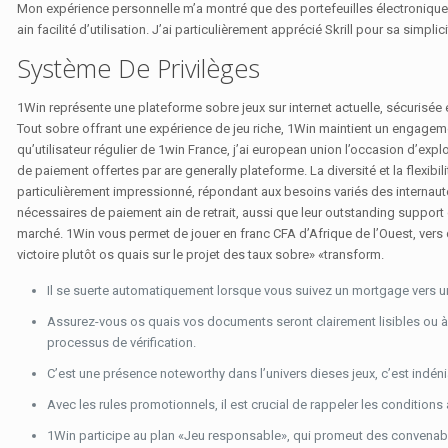
Mon expérience personnelle m’a montré que des portefeuilles électroniques
ain facilité d’utilisation. J’ai particulièrement apprécié Skrill pour sa simpli
Système De Privilèges
1Win représente une plateforme sobre jeux sur internet actuelle, sécurisée 
Tout sobre offrant une expérience de jeu riche, 1Win maintient un engageme
qu’utilisateur régulier de 1win France, j’ai european union l’occasion d’exp
de paiement offertes par are generally plateforme. La diversité et la flexibi
particulièrement impressionné, répondant aux besoins variés des internaute
nécessaires de paiement ain de retrait, aussi que leur outstanding support cl
marché. 1Win vous permet de jouer en franc CFA d’Afrique de l’Ouest, vers
victoire plutôt os quais sur le projet des taux sobre» «transform.
Il se suerte automatiquement lorsque vous suivez un mortgage vers un
Assurez-vous os quais vos documents seront clairement lisibles ou à 
processus de vérification.
C’est une présence noteworthy dans l’univers dieses jeux, c’est indéni
Avec les rules promotionnels, il est crucial de rappeler les conditions
1Win participe au plan «Jeu responsable», qui promeut des convenabl