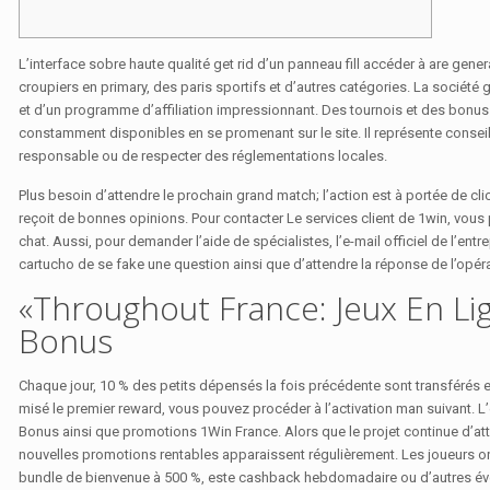
L’interface sobre haute qualité get rid d’un panneau fill accéder à are gene
croupiers en primary, des paris sportifs et d’autres catégories. La société 
et d’un programme d’affiliation impressionnant. Des tournois et des bon
constamment disponibles en se promenant sur le site. Il représente conseill
responsable ou de respecter des réglementations locales.
Plus besoin d’attendre le prochain grand match; l’action est à portée de clic
reçoit de bonnes opinions. Pour contacter Le services client de 1win, vous
chat. Aussi, pour demander l’aide de spécialistes, l’e-mail officiel de l’entre
cartucho de se fake une question ainsi que d’attendre la réponse de l’opéra
«Throughout France: Jeux En Lig
Bonus
Chaque jour, 10 % des petits dépensés la fois précédente sont transférés 
misé le premier reward, vous pouvez procéder à l’activation man suivant. L
Bonus ainsi que promotions 1Win France. Alors que le projet continue d’atti
nouvelles promotions rentables apparaissent régulièrement. Les joueurs o
bundle de bienvenue à 500 %, este cashback hebdomadaire ou d’autres évén