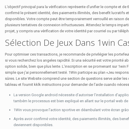
L’objectif principal para la vérification représente d’unifier le compte et de
confirmé le présent identité, des paiements illimités, des benefit lucratifs e
disponibles. Votre compte peut être temporairement verrouillé en raison 
plusieurs tentatives de connexion infructueuses. Attendez le temps impart
projet, y compris una vérification de votre identité par courriel ou par télé
Sélection De Jeux Dans 1win Ca
Pour optimiser ces transactions, je recommande de privilégier les portefe
si vous recherchez los angeles rapidité. Si una sécurité est votre priorité 
option solide, bien que plus lente. L’inscription en se promenant sur 1win
simple que j’ai personnellement testé. 1Win participe au plan «Jeu respon
sûres. Le site Website comprend une section de questions serve aider les
tableau et fournit kklk instructions pour demander de l’aide cuando nécess
La version Google android nécessite d’autoriser l’installation d’appl
também le processus est bien expliqué en allant sur le portail web de
1Win vous provoque l’action sportive en déambulant votre écran grâce
Après avoir confirmé votre identité, des paiements illimités, des benefit
deviennent disponibles.