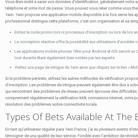
Vous êtes invité à saisir vos données d’identification, généralement votre
téléphone et votre mot de passe. Vous pouvez vous relier comme vous the f
1win. 1win propose une application mobile disponible à la fois serve les ap
professionnel distingue cette plateforme, c’est son organisation et sa simp
Entrez le code promo lors ni processus d’inscription ou lors de los an
La conception réactive offre la possibilité aux utilisateurs d’accéder 
Les applications mobile phones 1Win pour Android et iOS seront un c
tout durante étant également bien notées par les experts.
Visitez una page de intrigue de 1win ainsi que cliquez sur le lien « Mo
Si le problème persiste, utilisez les autres méthodes de vérification prop
d’inscription. Les problèmes de intrigue peuvent également être dus à votre
qui rencontrent des problèmes de réseau peuvent éprouver des difficultés à
comprennent régulièrement la vérification kklk connexions internet, votre 
résolution des problèmes sobre connectivité locale.
Types Of Bets Available At Th
En tant qu’utilisateur régulier para 1win France, j’ai eu plusieurs events d’in
témoigner de una qualité de leur service. Fondée avec l’ambition de révoluti