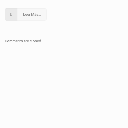
Leer Más...
Comments are closed.