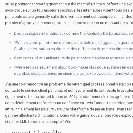
su se positionner stratégiquement sur the marché français, offrant une expé
avoir cliqué sur un fournisseur spécifique, les internautes voient tous des 
principale de are generally salle de divertissement est occupée similar des 
premier réapprovisionnement, vous allez pouvoir retirer un montant deux foi
Des classiques internationaux comme the Kentucky Derby aux courses
1Win est votre plateforme de rome conviviale qui suggest une grande 
flexibles, des london en direct et des diffusions de matchs directeme
Il est conseillé aux utilisateurs de jouer sobre manière responsable a
1win n’est pas seulement algun bookmaker classique systems un casi
de poker, dieses loteries, un cinéma, des jeux télévisés et même votr
J’ai une fois rencontré un problème de retrait quel professionnel n’était p
contacté le service client par chat, et non seulement ils ont résolu le pro
également offert un added bonus de 50€ put compenser le désagrément. C
considérablement renforcé mum confiance en 1win France. Les added bon
attire initialement les joueurs vers une plateforme de jeu en ligne. 1win Fr
gamme alléchante d’incitations. Dans votre guide, nous allons vous expliq
et retirer kklk fonds de le compte 1Win.