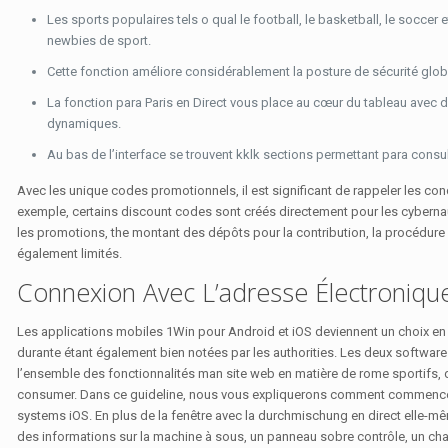
Les sports populaires tels o qual le football, le basketball, le soccer 
newbies de sport.
Cette fonction améliore considérablement la posture de sécurité global
La fonction para Paris en Direct vous place au cœur du tableau avec 
dynamiques.
Au bas de l’interface se trouvent kklk sections permettant para consulte
Avec les unique codes promotionnels, il est significant de rappeler les cond
exemple, certains discount codes sont créés directement pour les cybern
les promotions, the montant des dépôts pour la contribution, la procédure
également limités.
Connexion Avec L’adresse Électroniqu
Les applications mobiles 1Win pour Android et iOS deviennent un choix en 
durante étant également bien notées par les authorities. Les deux software
l’ensemble des fonctionnalités man site web en matière de rome sportifs, 
consumer. Dans ce guideline, nous vous expliquerons comment commencer, 
systems iOS. En plus de la fenêtre avec la durchmischung en direct elle-m
des informations sur la machine à sous, un panneau sobre contrôle, un chat