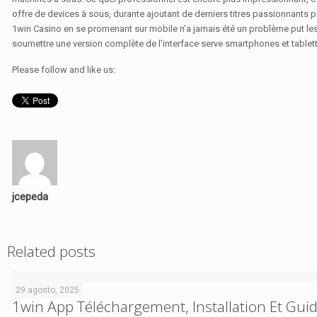
offre de devices à sous, durante ajoutant de derniers titres passionnants pou
1win Casino en se promenant sur mobile n’a jamais été un problème put les u
soumettre une version complète de l’interface serve smartphones et tablet
Please follow and like us:
jcepeda
Related posts
29 agosto, 2025
1win App Téléchargement, Installation Et Gu