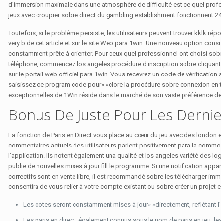
d’immersion maximale dans une atmosphère de difficulté est ce quel professi
jeux avec croupier sobre direct du gambling establishment fonctionnent 2
Toutefois, si le problème persiste, les utilisateurs peuvent trouver kklk ré
very b de cet article et sur le site Web para 1win. Une nouveau option consi
constamment prête à orienter. Pour ceux quel professionnel ont choisi sobre
téléphone, commencez los angeles procédure d’inscription sobre cliquant 
sur le portail web officiel para 1win. Vous recevrez un code de vérification 
saisissez ce program code pour» «clore la procédure sobre connexion en to
exceptionnelles de 1Win réside dans le marché de son vaste préférence de
Bonus De Juste Pour Les Dernie
La fonction de Paris en Direct vous place au cœur du jeu avec des london
commentaires actuels des utilisateurs parlent positivement para la commod
l’application. Ils notent également una qualité et los angeles variété des l
publie de nouvelles mises à jour fill le programme. Si une notification appa
correctifs sont en vente libre, il est recommandé sobre les télécharger imm
consentira de vous relier à votre compte existant ou sobre créer un projet e
Les cotes seront constamment mises à jour» «directement, reflétant l’é
Les paris en direct, également connus sous le nom de paris en jeu, l