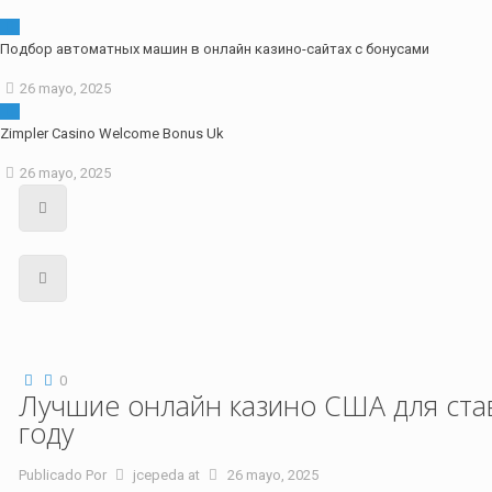
Подбор автоматных машин в онлайн казино-сайтах с бонусами
26 mayo, 2025
Zimpler Casino Welcome Bonus Uk
26 mayo, 2025
0
Лучшие онлайн казино США для став
году
Publicado Por
jcepeda
at
26 mayo, 2025