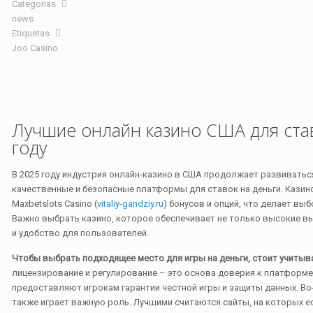
Categorias
news
Etiquetas
Joo Casino
Лучшие онлайн казино США для став
году
В 2025 году индустрия онлайн-казино в США продолжает развиватьс
качественные и безопасные платформы для ставок на деньги. Казин
Maxbetslots Casino (
vitaliy-gandziy.ru
) бонусов и опций, что делает вы
Важно выбрать казино, которое обеспечивает не только высокие вы
и удобство для пользователей.
Чтобы выбрать подходящее место для игры на деньги, стоит учиты
лицензирование и регулирование – это основа доверия к платформе
предоставляют игрокам гарантии честной игры и защиты данных. Во
также играет важную роль. Лучшими считаются сайты, на которых ес