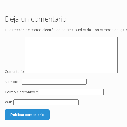
Deja un comentario
Tu dirección de correo electrónico no será publicada.
Los campos obligat
Comentario
Nombre
*
Correo electrónico
*
Web