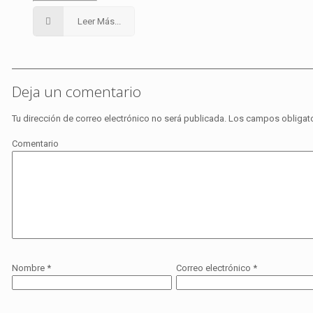
Leer Más...
Deja un comentario
Tu dirección de correo electrónico no será publicada.
Los campos obligat
Comentario
Nombre
*
Correo electrónico
*