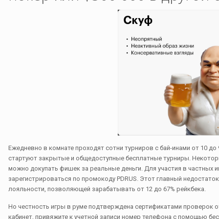
Ежедневно в комнате проходят сотни турниров с бай-инами от 10 до 
стартуют закрытые и общедоступные бесплатные турниры. Некотор
можно докупать фишек за реальные деньги. Для участия в частных 
зарегистрироваться по промокоду PDRUS. Этот главный недостато
лояльности, позволяющей зарабатывать от 12 до 67% рейкбека.
Но честность игры в руме подтверждена сертификатами проверок от
кабинет, привяжите к учетной записи номер телефона с помощью бе