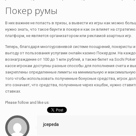
Покер румы
В них важнее не попасть в призы, а вывести из игры как можно боль
нужно знать, что такое баунти в покере и как он влияет на стратеги
платформ, не является организатором или рекламой азартных игр.
Теперь, благодаря многоуровневой системе поощрений, покеристы 
выгоду от пользования услугами онлайн казино Покердом. На кажд
вознаграждение от 100 до 1 млн рублей, а также билет на Sochi Poker 
кассе игрокам доступны разные способы для пополнения счета и вы
закреплены определенные лимиты на минимальную и максимальную с
того чтобы использовать полученные бонусные средства, игрок д
это означает, что средства, полученные через кэшбэк, нужно ставит
ставках.
Please follow and like us:
jcepeda