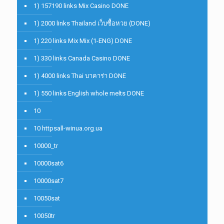
1) 157190 links Mix Casino DONE
1) 2000 links Thailand เว็บซื้อหวย (DONE)
1) 220 links Mix Mix (1-ENG) DONE
1) 330 links Canada Casino DONE
1) 4000 links Thai บาคาร่า DONE
1) 550 links English whole melts DONE
10
10 httpsall-winua.org.ua
10000_tr
10000sat6
10000sat7
10050sat
10050tr