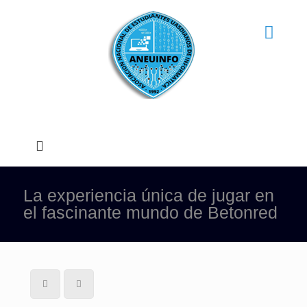
La experiencia única de jugar en
el fascinante mundo de Betonred