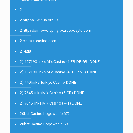
2
2 httpsall-winua.org.ua
2 httpsdarmowe-spiny-bezdepozytu.com
2 polska-casino.com
2 Індія
2) 157190 links Mix Casino (1-FR-DE-GR) DONE
2) 157190 links Mix Casino (4-IT-JP-NL) DONE
2) 440 links Turkiye Casino DONE
2) 7645 links Mix Casino (6-GR) DONE
2) 7645 links Mix Casino (7-IT) DONE
20bet Casino Logowanie 672
20bet Casino Logowanie 69