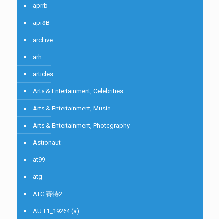
aprrb
aprSB
archive
arh
articles
Arts & Entertainment, Celebrities
Arts & Entertainment, Music
Arts & Entertainment, Photography
Astronaut
at99
atg
ATG 賽特2
AU T1_19264 (a)