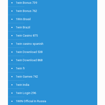
1win Bonus 739
1win Bonus 762
1Win Brasil
1win Brazil
1win Casino 875
1win casino spanish
1win Download 538
1win Download 868
1win fr
1win Games 742
1win India
1win Login 296
1WIN Official In Russia