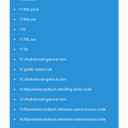
11400_prod
11400_wa
116
11700_wa
1173i
12 chickenroad-game.it.com
12 greek-casino.net
13 chickenroad-game.it.com
13 httpsswiss-jackpot.netrolling-slots-code
14 chickenroad-game.it.com
15 httpsswiss-jackpot.netswiss-casino-bonus-code
16 httpsswiss-jackpot.netswiss-casino-bonus-code