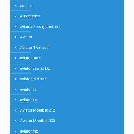
austria
Automation
aviamasters-games.net
Aviator
Aviator 1win 507
aviator brazil
aviator casino DE
aviator casino fr
aviator IN
aviator ke
Aviator Mostbet 212
Aviator Mostbet 303
aviator mz