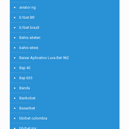
aviator ng
b1bet BR
b1bet brazil
Bahis siteleri
bahis sitesi
Baixar Aplicativo Luva Bet 962
Baji 40
Baji 635
Banda
Bankobet
Basaribet
bbrbet colombia
bbrbet mx