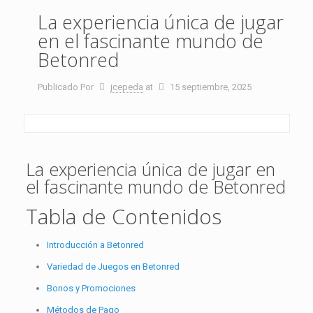
La experiencia única de jugar
en el fascinante mundo de
Betonred
Publicado Por
jcepeda
at
15 septiembre, 2025
La experiencia única de jugar en
el fascinante mundo de Betonred
Tabla de Contenidos
Introducción a Betonred
Variedad de Juegos en Betonred
Bonos y Promociones
Métodos de Pago