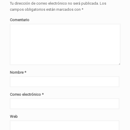
Tu dirección de correo electrónico no será publicada.
Los
campos obligatorios están marcados con
*
Comentario
Nombre
*
Correo electrónico
*
Web