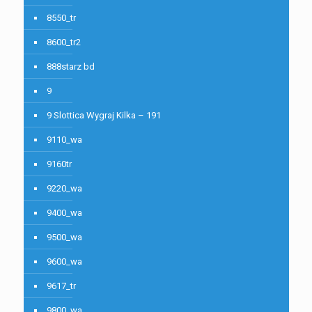
8550_tr
8600_tr2
888starz bd
9
9 Slottica Wygraj Kilka – 191
9110_wa
9160tr
9220_wa
9400_wa
9500_wa
9600_wa
9617_tr
9800_wa