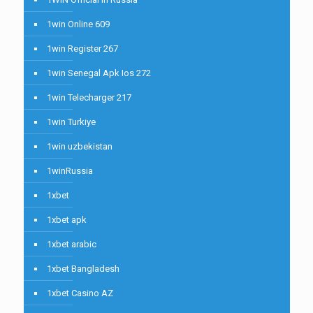
1win Online 609
1win Register 267
1win Senegal Apk Ios 272
1win Telecharger 217
1win Turkiye
1win uzbekistan
1winRussia
1xbet
1xbet apk
1xbet arabic
1xbet Bangladesh
1xbet Casino AZ