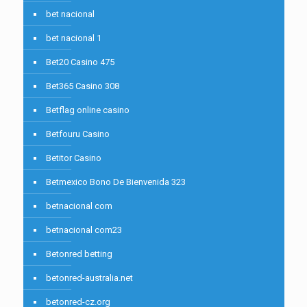
bet nacional
bet nacional 1
Bet20 Casino 475
Bet365 Casino 308
Betflag online casino
Betfouru Casino
Betitor Casino
Betmexico Bono De Bienvenida 323
betnacional com
betnacional com23
Betonred betting
betonred-australia.net
betonred-cz.org