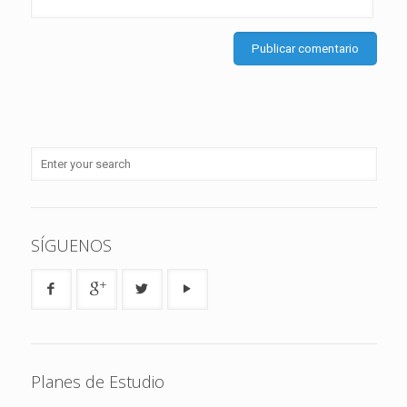
SÍGUENOS
Planes de Estudio