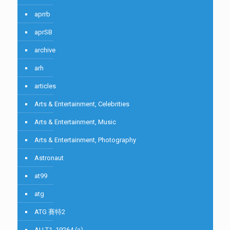
aprrb
aprSB
archive
arh
articles
Arts & Entertainment, Celebrities
Arts & Entertainment, Music
Arts & Entertainment, Photography
Astronaut
at99
atg
ATG 賽特2
AU T1_19264 (a)