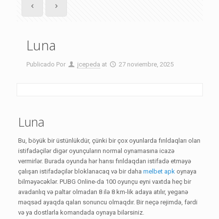
Luna
Publicado Por
jcepeda
at
27 noviembre, 2025
Luna
Bu, böyük bir üstünlükdür, çünki bir çox oyunlarda fırıldaqları olan
istifadəçilər digər oyunçuların normal oynamasına icazə
vermirlər. Burada oyunda hər hansı fırıldaqdan istifadə etməyə
çalışan istifadəçilər bloklanacaq və bir daha
melbet apk
oynaya
bilməyəcəklər. PUBG Online-da 100 oyunçu eyni vaxtda heç bir
avadanlıq və paltar olmadan 8 ilə 8 km-lik adaya atılır, yeganə
məqsəd ayaqda qalan sonuncu olmaqdır. Bir neçə rejimdə, fərdi
və ya dostlarla komandada oynaya bilərsiniz.