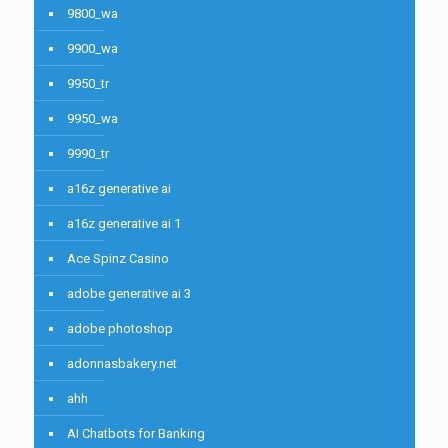
9800_wa
9900_wa
9950_tr
9950_wa
9990_tr
a16z generative ai
a16z generative ai 1
Ace Spinz Casino
adobe generative ai 3
adobe photoshop
adonnasbakery.net
ahh
AI Chatbots for Banking