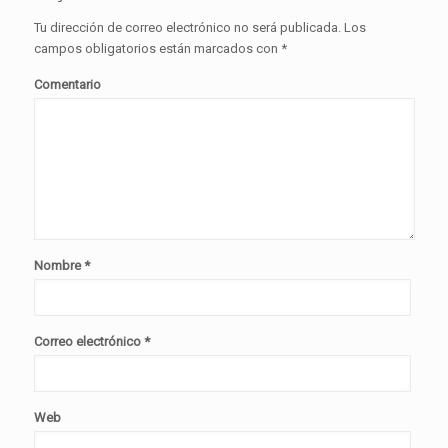
Tu dirección de correo electrónico no será publicada.
Los
campos obligatorios están marcados con
*
Comentario
Nombre
*
Correo electrónico
*
Web