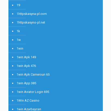
19
1httpskasyna-pl.com
1httpskasyno-pl.net
1k
1w
1win
1win Apk 149
1win Apk 476
1win Apk Cameroun 65
1win App 385
1win Aviator Login 695
1Win AZ Casino
1win Azərbaycan