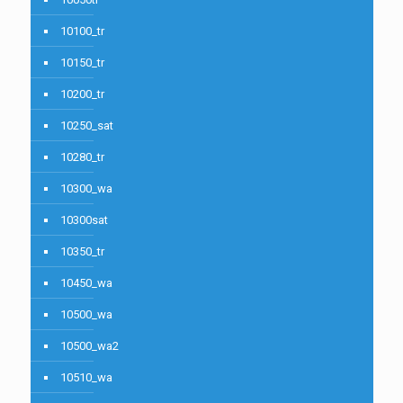
10100_tr
10150_tr
10200_tr
10250_sat
10280_tr
10300_wa
10300sat
10350_tr
10450_wa
10500_wa
10500_wa2
10510_wa