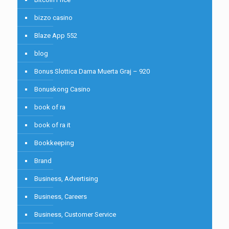
bizzo casino
Blaze App 552
blog
Bonus Slottica Dama Muerta Graj – 920
Bonuskong Casino
book of ra
book of ra it
Bookkeeping
Brand
Business, Advertising
Business, Careers
Business, Customer Service