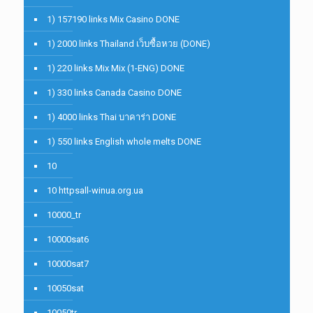
1) 157190 links Mix Casino DONE
1) 2000 links Thailand เว็บซื้อหวย (DONE)
1) 220 links Mix Mix (1-ENG) DONE
1) 330 links Canada Casino DONE
1) 4000 links Thai บาคาร่า DONE
1) 550 links English whole melts DONE
10
10 httpsall-winua.org.ua
10000_tr
10000sat6
10000sat7
10050sat
10050tr