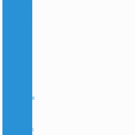
Login 296
1WIN
Official In
Russia
1win
Online
609
1win
Register
267
1win
Senegal
Apk Ios
272
1win
Telecharger
217
1win
Turkiye
1win
uzbekistan