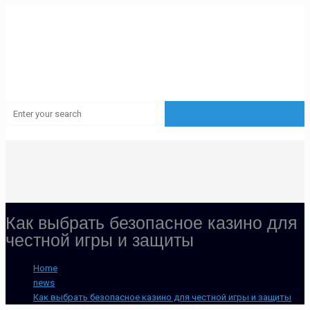
Как выбрать безопасное казино для
честной игры и защиты
Home
news
Как выбрать безопасное казино для честной игры и защиты