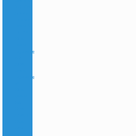
Casino (6-
GR) DONE
2) 7645
links Mix
Casino (7-
IT) DONE
20bet
Casino
Logowanie
672
20bet
Casino
Logowanie
69
20bet
Kasyno
355
22bet
22Bet BD
22bet IT
2346
25