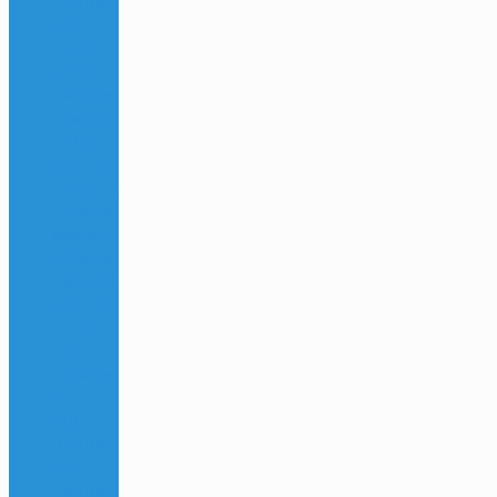
Luva Bet
962
Baji 40
Banda
Bankobet
Basaribet
bbrbet
colombia
bbrbet mx
Bc Game
App 46
Bc Game
Install 848
Bc Game
Online
178
Bc Game
Sign In
510
Bdm Bet
724
Bdm Bet