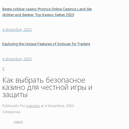
Beste cobber casino Promos Online Casinos Land der
dichter und denker: Top Kasino Seiten 2025
4 diciembre, 2025
Exploring the Unique Features of Solscan for Traders
4 diciembre, 2025
0
Как выбрать безопасное
казино для честной игры и
защиты
Publicado Por
jcepeda
at
4 diciembre, 2025
Categorias
news