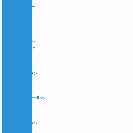
11400_prod
11400_wa
116
11700_wa
1173i
12
chickenroad-
game.it.com
12 greek-
casino.net
13
chickenroad-
game.it.com
13
httpsswiss-
jackpot.netrolling-
slots-
code
14
chickenroad-
game.it.com