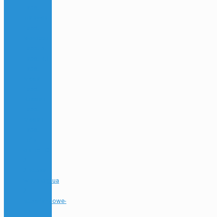
1xbet
malaysia
1xbet
Morocco
1xbet pt
1xbet RU
1xbet
russia
1xbet
Russian
1xbet
russian1
1xbet-
india-
online.in3
2
2 httpsall-
winua.org.ua
2
httpsdarmowe-
spiny-