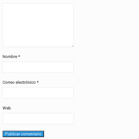
Nombre
*
Correo electrónico
*
Web