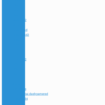
10300sat
10350_tr
10450_wa
10500_wa
10500_wa2
10510_wa
10600_prod
10600_prod2
10600_tr
10655_pr
10700_pr
10700_wa
10700_wa2
10831_wa
10850_sat
10top
11
casino-
total.online
11_com.snai.dashgamered
11000prod4
11380_wa