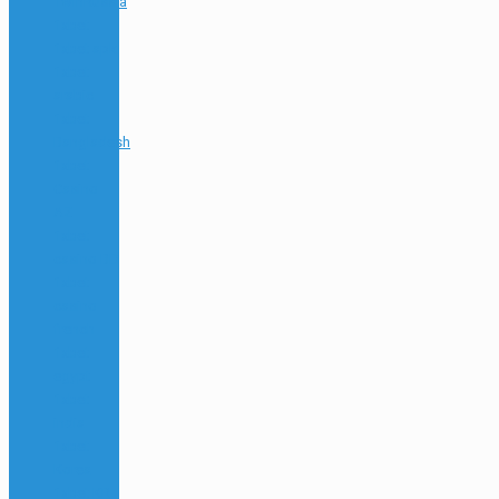
1winRussia
1xbet
1xbet apk
1xbet
arabic
1xbet
Bangladesh
1xbet
Casino
AZ
1xbet
casino BD
1xbet
casino
french
1xbet
egypt
1xbet
india
1xbet
Korea
1xbet KR