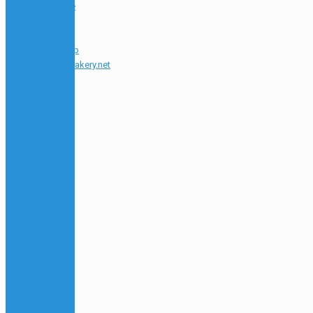
generative
ai 3
adobe
photoshop
adonnasbakery.net
ahh
AI
Chatbots
for
Banking
ai in
finance
examples
1
AI News
Ai News
2025
ai-
girlfriend
aisi-
assistant