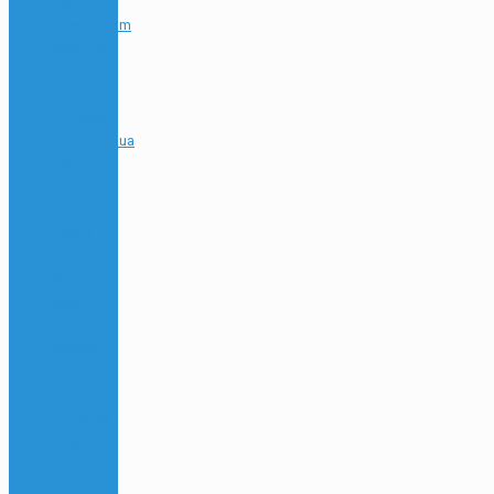
legalne-
kasyno.com
6860_wa
69
7
7 httpsall-
winua.org.ua
703
789
7k
7slots
focus
841
8550_tr
8600_tr2
888starz
bd
9
9 Slottica
Wygraj
Kilka –
191