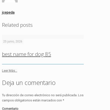
jcepeda
Related posts
25 junio, 2026
best name for dog 85
Leer Más...
Deja un comentario
Tu dirección de correo electrónico no será publicada.
Los
campos obligatorios están marcados con
*
Comentario