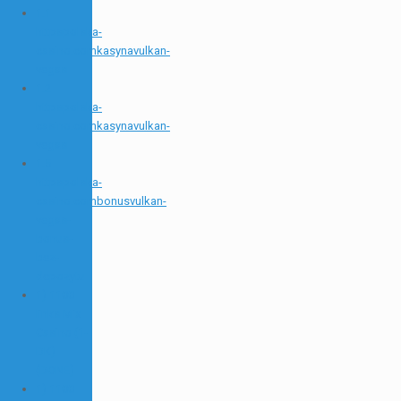
1.1
httpspolska-
casino.comkasynavulkan-
vegas
1.2
httpspolska-
casino.comkasynavulkan-
vegas
1.5
httpspolska-
casino.combonusvulkan-
vegas-
bonus-
bez-
depozytu
1) 1100
links Mix
Casino (1-
DK)
(DONE)
1) 1100