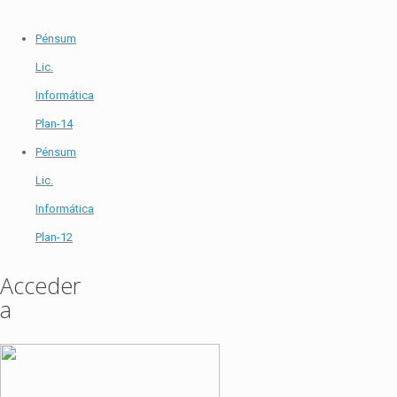
Pénsum
Lic.
Informática
Plan-14
Pénsum
Lic.
Informática
Plan-12
Acceder
a