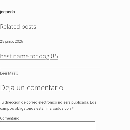
jcepeda
Related posts
25 junio, 2026
best name for dog 85
Leer Más...
Deja un comentario
Tu dirección de correo electrónico no será publicada.
Los
campos obligatorios están marcados con
*
Comentario