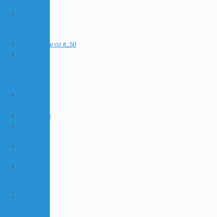
Avis 950
Becric
Promo
Code 665
begamestar.co.it_50
Best
Countries
To Meet A
Wife
Best rated
casino
bestcasino
bet
nacional
bet
nacional 1
Bet20
Casino
475
Bet365
Casino