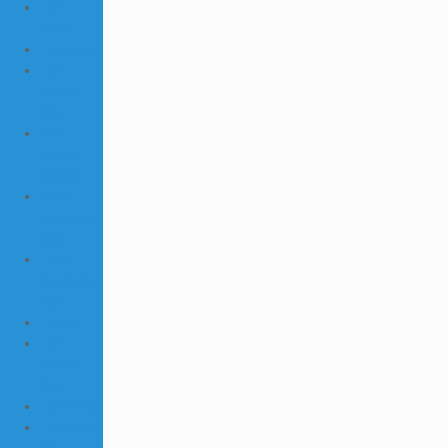
1Win
Brasil
1win Brazil
1win
Casino
875
1win
casino
spanish
1win
Download
538
1win
Download
868
1win fr
1win
Games
742
1win India
1win Login