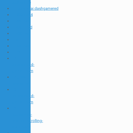
total.online
11_com.snai.dashgamered
11000prod4
11380_wa
11400_prod
11400_wa
116
11700_wa
1173i
12
chickenroad-
game.it.com
12 greek-
casino.net
13
chickenroad-
game.it.com
13
httpsswiss-
jackpot.netrolling-
slots-code