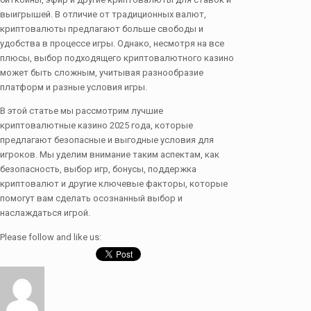
выигрышей. В отличие от традиционных валют,
криптовалюты предлагают больше свободы и
удобства в процессе игры. Однако, несмотря на все
плюсы, выбор подходящего криптовалютного казино
может быть сложным, учитывая разнообразие
платформ и разные условия игры.
В этой статье мы рассмотрим лучшие
криптовалютные казино 2025 года, которые
предлагают безопасные и выгодные условия для
игроков. Мы уделим внимание таким аспектам, как
безопасность, выбор игр, бонусы, поддержка
криптовалют и другие ключевые факторы, которые
помогут вам сделать осознанный выбор и
наслаждаться игрой.
Please follow and like us: