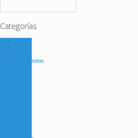
Categorías
– 149
! Без
рубрики
"#joinouruniverse
Mostbet"
– 885
"mostbet
Casino
Review A
Market
Leader –
22
"mostbet
En Vivo:
Cara Tus