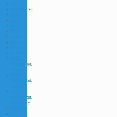
APK
applickgamed
aprBH
aprBT
aprCH
aprrb
aprSB
archive
arh
articles
Arts &
Entertainment,
Celebrities
Arts &
Entertainment,
Music
Arts &
Entertainment,
Photography
Astronaut
at99