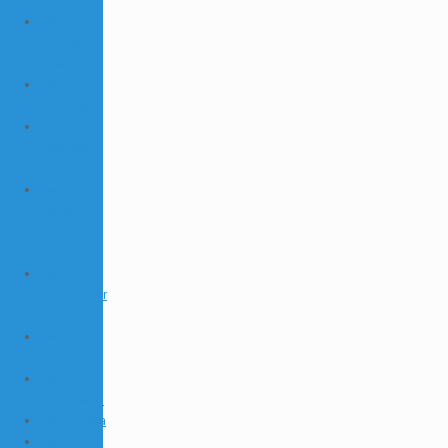
296
1WIN
Official In
Russia
1win
Online 609
1win
Register
267
1win
Senegal
Apk Ios
272
1win
Telecharger
217
1win
Turkiye
1win
uzbekistan
1winRussia
1xbet