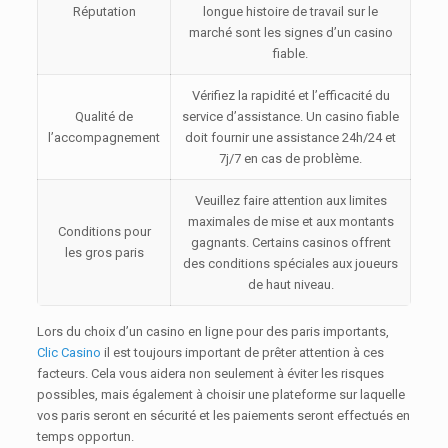
Réputation
longue histoire de travail sur le
marché sont les signes d’un casino
fiable.
Vérifiez la rapidité et l’efficacité du
Qualité de
service d’assistance. Un casino fiable
l’accompagnement
doit fournir une assistance 24h/24 et
7j/7 en cas de problème.
Veuillez faire attention aux limites
maximales de mise et aux montants
Conditions pour
gagnants. Certains casinos offrent
les gros paris
des conditions spéciales aux joueurs
de haut niveau.
Lors du choix d’un casino en ligne pour des paris importants,
Clic Casino
il est toujours important de prêter attention à ces
facteurs. Cela vous aidera non seulement à éviter les risques
possibles, mais également à choisir une plateforme sur laquelle
vos paris seront en sécurité et les paiements seront effectués en
temps opportun.