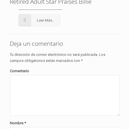
Retired Adult Star Praises Billie
Leer Más...
Deja un comentario
Tu dirección de correo electrónico no será publicada.
Los
campos obligatorios están marcados con
*
Comentario
Nombre
*