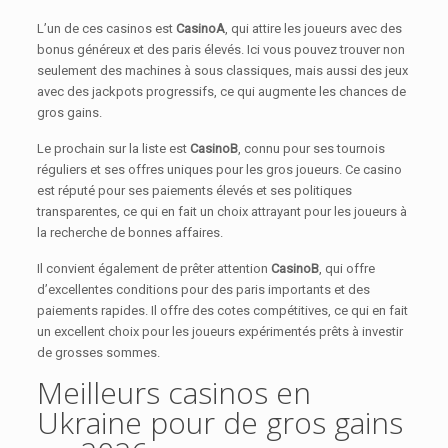
L’un de ces casinos est
CasinoA
, qui attire les joueurs avec des
bonus généreux et des paris élevés. Ici vous pouvez trouver non
seulement des machines à sous classiques, mais aussi des jeux
avec des jackpots progressifs, ce qui augmente les chances de
gros gains.
Le prochain sur la liste est
CasinoB
, connu pour ses tournois
réguliers et ses offres uniques pour les gros joueurs. Ce casino
est réputé pour ses paiements élevés et ses politiques
transparentes, ce qui en fait un choix attrayant pour les joueurs à
la recherche de bonnes affaires.
Il convient également de prêter attention
CasinoB
, qui offre
d’excellentes conditions pour des paris importants et des
paiements rapides. Il offre des cotes compétitives, ce qui en fait
un excellent choix pour les joueurs expérimentés prêts à investir
de grosses sommes.
Meilleurs casinos en
Ukraine pour de gros gains