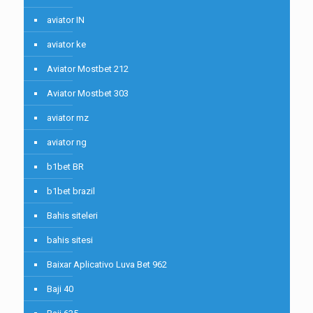
aviator IN
aviator ke
Aviator Mostbet 212
Aviator Mostbet 303
aviator mz
aviator ng
b1bet BR
b1bet brazil
Bahis siteleri
bahis sitesi
Baixar Aplicativo Luva Bet 962
Baji 40