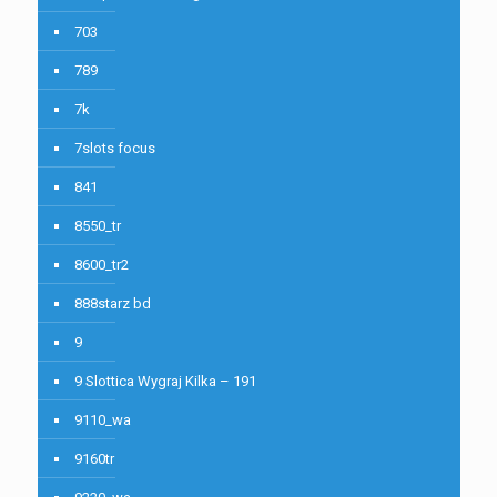
703
789
7k
7slots focus
841
8550_tr
8600_tr2
888starz bd
9
9 Slottica Wygraj Kilka – 191
9110_wa
9160tr