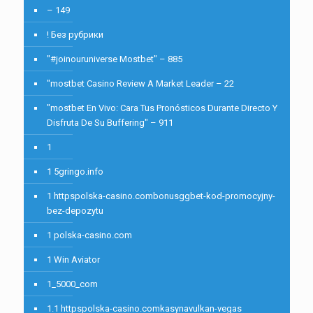
– 149
! Без рубрики
"#joinouruniverse Mostbet" – 885
"mostbet Casino Review A Market Leader – 22
"mostbet En Vivo: Cara Tus Pronósticos Durante Directo Y
Disfruta De Su Buffering" – 911
1
1 5gringo.info
1 httpspolska-casino.combonusggbet-kod-promocyjny-
bez-depozytu
1 polska-casino.com
1 Win Aviator
1_5000_com
1.1 httpspolska-casino.comkasynavulkan-vegas