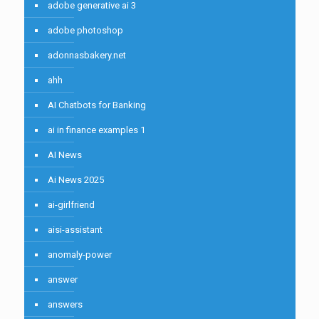
adobe generative ai 3
adobe photoshop
adonnasbakery.net
ahh
AI Chatbots for Banking
ai in finance examples 1
AI News
Ai News 2025
ai-girlfriend
aisi-assistant
anomaly-power
answer
answers