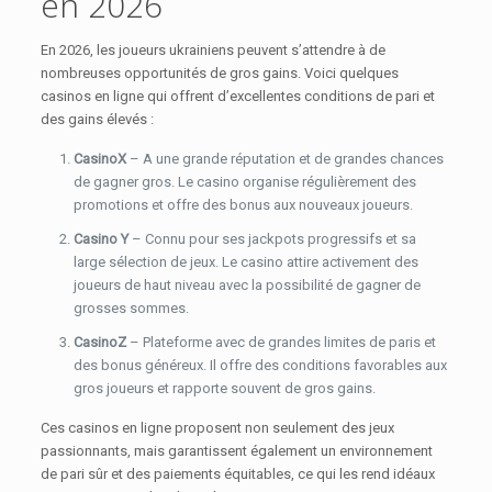
en 2026
En 2026, les joueurs ukrainiens peuvent s’attendre à de
nombreuses opportunités de gros gains. Voici quelques
casinos en ligne qui offrent d’excellentes conditions de pari et
des gains élevés :
CasinoX
– A une grande réputation et de grandes chances
de gagner gros. Le casino organise régulièrement des
promotions et offre des bonus aux nouveaux joueurs.
Casino Y
– Connu pour ses jackpots progressifs et sa
large sélection de jeux. Le casino attire activement des
joueurs de haut niveau avec la possibilité de gagner de
grosses sommes.
CasinoZ
– Plateforme avec de grandes limites de paris et
des bonus généreux. Il offre des conditions favorables aux
gros joueurs et rapporte souvent de gros gains.
Ces casinos en ligne proposent non seulement des jeux
passionnants, mais garantissent également un environnement
de pari sûr et des paiements équitables, ce qui les rend idéaux