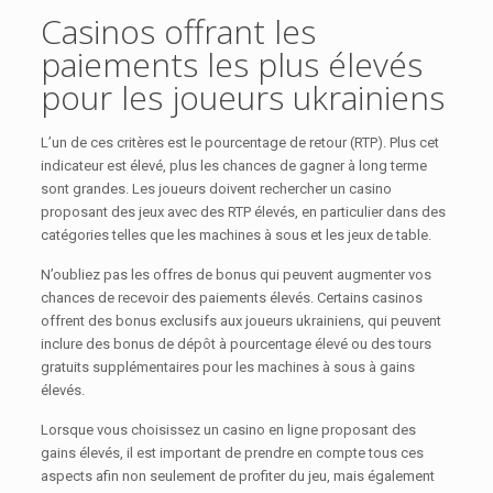
Casinos offrant les
paiements les plus élevés
pour les joueurs ukrainiens
L’un de ces critères est le pourcentage de retour (RTP). Plus cet
indicateur est élevé, plus les chances de gagner à long terme
sont grandes. Les joueurs doivent rechercher un casino
proposant des jeux avec des RTP élevés, en particulier dans des
catégories telles que les machines à sous et les jeux de table.
N’oubliez pas les offres de bonus qui peuvent augmenter vos
chances de recevoir des paiements élevés. Certains casinos
offrent des bonus exclusifs aux joueurs ukrainiens, qui peuvent
inclure des bonus de dépôt à pourcentage élevé ou des tours
gratuits supplémentaires pour les machines à sous à gains
élevés.
Lorsque vous choisissez un casino en ligne proposant des
gains élevés, il est important de prendre en compte tous ces
aspects afin non seulement de profiter du jeu, mais également