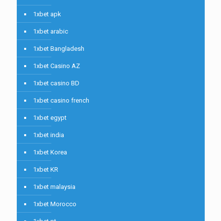
1xbet apk
1xbet arabic
1xbet Bangladesh
1xbet Casino AZ
1xbet casino BD
1xbet casino french
1xbet egypt
1xbet india
1xbet Korea
1xbet KR
1xbet malaysia
1xbet Morocco