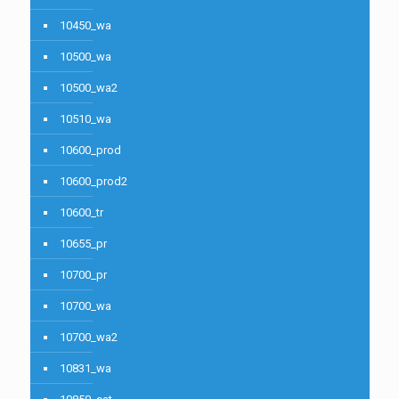
10450_wa
10500_wa
10500_wa2
10510_wa
10600_prod
10600_prod2
10600_tr
10655_pr
10700_pr
10700_wa
10700_wa2
10831_wa