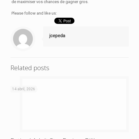
de maximiser vos chances de gagner gros.
Please follow and like us:
jcepeda
Related posts
14 abril, 2026