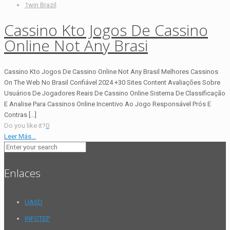
1win Brazil
Cassino Kto Jogos De Cassino
Online Not Any Brasi
Cassino Kto Jogos De Cassino Online Not Any Brasil Melhores Cassinos
On The Web No Brasil Confiável 2024 +30 Sites Content Avaliações Sobre
Usuários De Jogadores Reais De Cassino Online Sistema De Classificação
E Analise Para Cassinos Online Incentivo Ao Jogo Responsável Prós E
Contras […]
Do you like it?
0
Leer Más...
Enlaces
UASD
INFOTEP