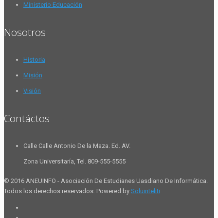
Ministerio Educación
Nosotros
Historia
Misión
Visión
Contáctos
Calle Calle Antonio De la Maza. Ed. AV.
Zona Universitaría, Tel. 809-555-5555
© 2016 ANEUINFO - Asociación De Estudianes Uasdiano De Informática.
Todos los derechos reservados. Powered by
Soluinteliti