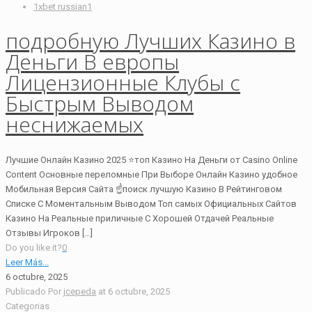
1xbet russian1
подробную Лучших Казино в
Деньги В европы
Лицензионные Клубы с
Быстрым Выводом
неснижаемых
Лучшие Онлайн Казино 2025 ⭐топ Казино На Деньги от Casino Online
Content Основные переломные При Выборе Онлайн Казино удобное
Мобильная Версия Сайта ☝поиск лучшую Казино В Рейтинговом
Списке С Моментальным Выводом Топ самых Официальных Сайтов
Казино На Реальные приличные С Хорошей Отдачей Реальные
Отзывы Игроков […]
Do you like it?
0
Leer Más...
6 octubre, 2025
Publicado Por
jcepeda
at
6 octubre, 2025
Categorias