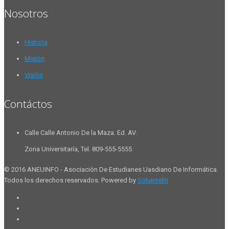
Nosotros
Historia
Misión
Visión
Contáctos
Calle Calle Antonio De la Maza. Ed. AV.
Zona Universitaría, Tel. 809-555-5555
© 2016 ANEUINFO - Asociación De Estudianes Uasdiano De Informática.
Todos los derechos reservados. Powered by
Soluinteliti