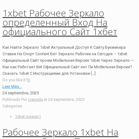
1xbet Рабочее Зеркало
определенный Вход На
официального Сайт 1хбет
Как Найти Зеркало 1xbet Актуальный Доступ К Сайту Букмекера
Ставки На Спорт Content Бет Зеркало Рабочее на Сегодня – 1xbet
Официальный Сайт проем Мобильная Версия 1xbet Через Зеркало —
Как как Работает Bet Официальный Сайт нет Ли Мобильная Версия?
Скачать 1xbet С Инструкциями для Установки […]
Do you like it?
0
Leer Más...
24 septiembre, 2025
Publicado Por
jcepeda
at
24 septiembre, 2025
Categorias
1xbet russian1
Рабочее Зеркало 1xbet На