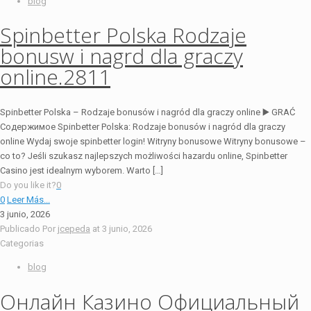
blog
Spinbetter Polska Rodzaje
bonusw i nagrd dla graczy
online.2811
Spinbetter Polska – Rodzaje bonusów i nagród dla graczy online ▶️ GRAĆ
Содержимое Spinbetter Polska: Rodzaje bonusów i nagród dla graczy
online Wydaj swoje spinbetter login! Witryny bonusowe Witryny bonusowe –
co to? Jeśli szukasz najlepszych możliwości hazardu online, Spinbetter
Casino jest idealnym wyborem. Warto […]
Do you like it?
0
0
Leer Más...
3 junio, 2026
Publicado Por
jcepeda
at
3 junio, 2026
Categorias
blog
Онлайн Казино Официальный