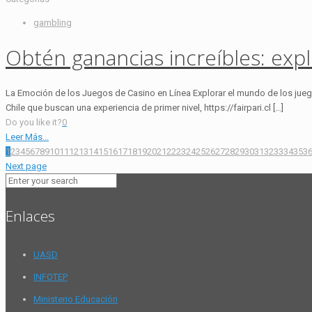
gambling
Obtén ganancias increíbles: expl
La Emoción de los Juegos de Casino en Línea Explorar el mundo de los juego
Chile que buscan una experiencia de primer nivel, https://fairpari.cl […]
Do you like it?
0
Leer Más...
1
2
3
4
5
6
7
8
9
10
11
12
13
14
15
16
17
18
19
20
21
22
23
24
25
26
27
28
29
30
31
32
33
34
35
3
Next page
Enlaces
UASD
INFOTEP
Ministerio Educación