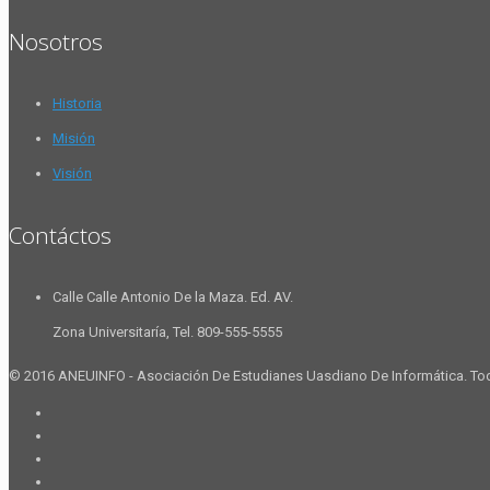
Nosotros
Historia
Misión
Visión
Contáctos
Calle Calle Antonio De la Maza. Ed. AV.
Zona Universitaría, Tel. 809-555-5555
© 2016 ANEUINFO - Asociación De Estudianes Uasdiano De Informática. To