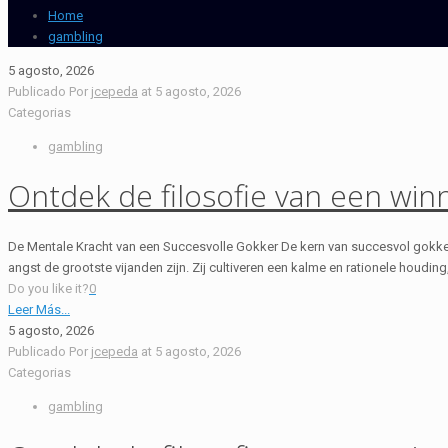
Home
gambling
5 agosto, 2026
Publicado Por
jcepeda
at
5 agosto, 2026
Categorias
gambling
Ontdek de filosofie van een wi
De Mentale Kracht van een Succesvolle Gokker De kern van succesvol gokken l
angst de grootste vijanden zijn. Zij cultiveren een kalme en rationele houding,
Do you like it?
0
Leer Más...
5 agosto, 2026
Publicado Por
jcepeda
at
5 agosto, 2026
Categorias
gambling