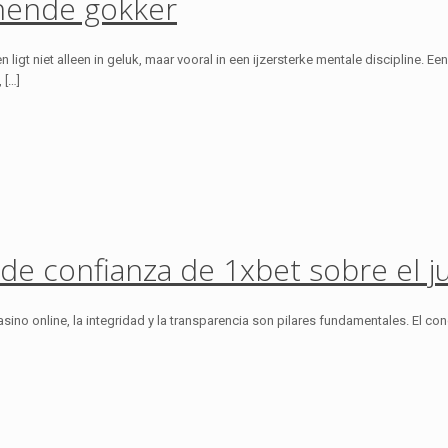
nnende gokker
igt niet alleen in geluk, maar vooral in een ijzersterke mentale discipline. 
 […]
 de confianza de 1xbet sobre el j
sino online, la integridad y la transparencia son pilares fundamentales. El c