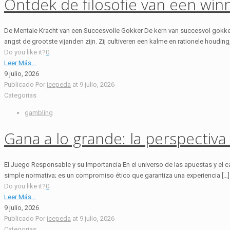
Ontdek de filosofie van een wi
De Mentale Kracht van een Succesvolle Gokker De kern van succesvol gokken l
angst de grootste vijanden zijn. Zij cultiveren een kalme en rationele houding,
Do you like it?
0
Leer Más...
9 julio, 2026
Publicado Por
jcepeda
at
9 julio, 2026
Categorias
gambling
Gana a lo grande: la perspectiva
El Juego Responsable y su Importancia En el universo de las apuestas y el ca
simple normativa; es un compromiso ético que garantiza una experiencia […]
Do you like it?
0
Leer Más...
9 julio, 2026
Publicado Por
jcepeda
at
9 julio, 2026
Categorias