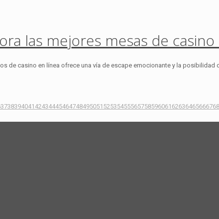
ora las mejores mesas de casino 
s de casino en línea ofrece una vía de escape emocionante y la posibilidad 
6
37
38
39
40
41
42
43
44
45
46
47
48
49
50
51
52
53
54
55
56
57
58
59
60
61
62
63
64
65
66
67
6