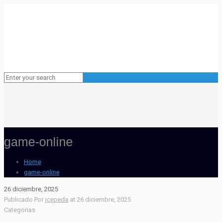
game-online
Home
game-online
26 diciembre, 2025
Publicado Por
jcepeda
at
26 diciembre, 2025
Categorias