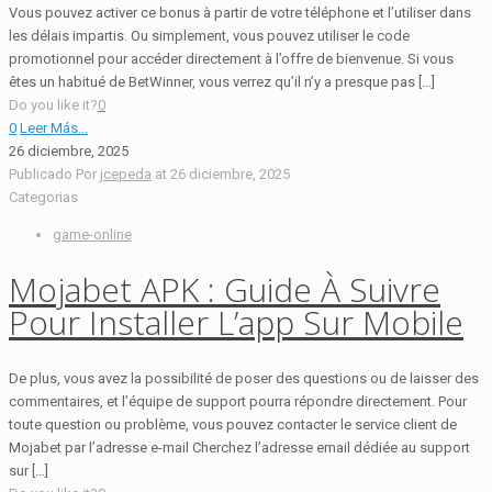
Vous pouvez activer ce bonus à partir de votre téléphone et l’utiliser dans
les délais impartis. Ou simplement, vous pouvez utiliser le code
promotionnel pour accéder directement à l’offre de bienvenue. Si vous
êtes un habitué de BetWinner, vous verrez qu’il n’y a presque pas […]
Do you like it?
0
0
Leer Más...
26 diciembre, 2025
Publicado Por
jcepeda
at
26 diciembre, 2025
Categorias
game-online
Mojabet APK : Guide À Suivre
Pour Installer L’app Sur Mobile
De plus, vous avez la possibilité de poser des questions ou de laisser des
commentaires, et l’équipe de support pourra répondre directement. Pour
toute question ou problème, vous pouvez contacter le service client de
Mojabet par l’adresse e-mail Cherchez l’adresse email dédiée au support
sur […]