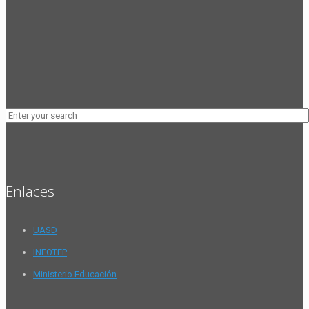
dei casinò online, Nine Casino emerge come una gemma brillante,
promettendo un’esperienza di gioco coinvolgente e ricca […]
0
Leer Más...
Enlaces
UASD
INFOTEP
Ministerio Educación