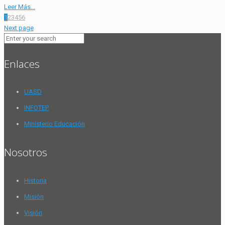
Leer Más...
1
2
3
4
5
6
Next page
Enlaces
UASD
INFOTEP
Ministerio Educación
Nosotros
Historia
Misión
Visión