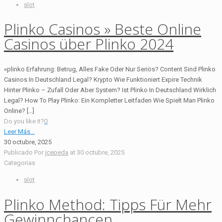
slot
Plinko Casinos » Beste Online
Casinos über Plinko 2024
«plinko Erfahrung: Betrug, Alles Fake Oder Nur Seriös? Content Sind Plinko
Casinos In Deutschland Legal? Krypto Wie Funktioniert Expire Technik
Hinter Plinko – Zufall Oder Aber System? Ist Plinko In Deutschland Wirklich
Legal? How To Play Plinko: Ein Kompletter Leitfaden Wie Spielt Man Plinko
Online? […]
Do you like it?
0
Leer Más...
30 octubre, 2025
Publicado Por
jcepeda
at
30 octubre, 2025
Categorias
slot
Plinko Method: Tipps Für Mehr
Gewinnchancen