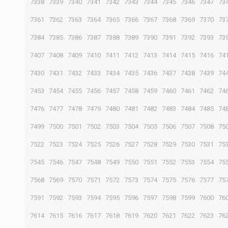
7338
7339
7340
7341
7342
7343
7344
7345
7346
7347
73
7361
7362
7363
7364
7365
7366
7367
7368
7369
7370
73
7384
7385
7386
7387
7388
7389
7390
7391
7392
7393
73
7407
7408
7409
7410
7411
7412
7413
7414
7415
7416
74
7430
7431
7432
7433
7434
7435
7436
7437
7438
7439
74
7453
7454
7455
7456
7457
7458
7459
7460
7461
7462
74
7476
7477
7478
7479
7480
7481
7482
7483
7484
7485
74
7499
7500
7501
7502
7503
7504
7505
7506
7507
7508
75
7522
7523
7524
7525
7526
7527
7528
7529
7530
7531
75
7545
7546
7547
7548
7549
7550
7551
7552
7553
7554
75
7568
7569
7570
7571
7572
7573
7574
7575
7576
7577
75
7591
7592
7593
7594
7595
7596
7597
7598
7599
7600
76
7614
7615
7616
7617
7618
7619
7620
7621
7622
7623
76