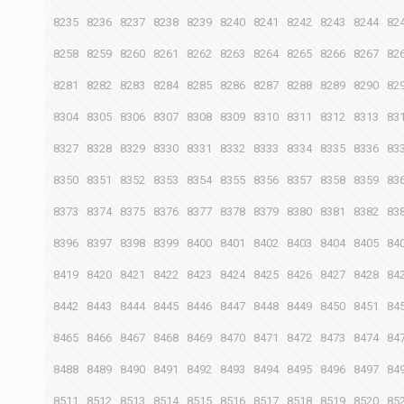
8235
8236
8237
8238
8239
8240
8241
8242
8243
8244
82
8258
8259
8260
8261
8262
8263
8264
8265
8266
8267
82
8281
8282
8283
8284
8285
8286
8287
8288
8289
8290
82
8304
8305
8306
8307
8308
8309
8310
8311
8312
8313
83
8327
8328
8329
8330
8331
8332
8333
8334
8335
8336
83
8350
8351
8352
8353
8354
8355
8356
8357
8358
8359
83
8373
8374
8375
8376
8377
8378
8379
8380
8381
8382
83
8396
8397
8398
8399
8400
8401
8402
8403
8404
8405
84
8419
8420
8421
8422
8423
8424
8425
8426
8427
8428
84
8442
8443
8444
8445
8446
8447
8448
8449
8450
8451
84
8465
8466
8467
8468
8469
8470
8471
8472
8473
8474
84
8488
8489
8490
8491
8492
8493
8494
8495
8496
8497
84
8511
8512
8513
8514
8515
8516
8517
8518
8519
8520
85