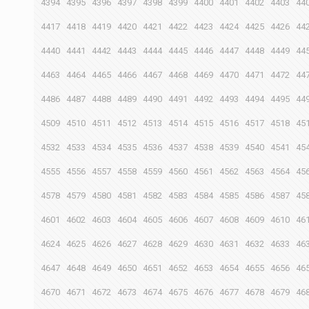
4394
4395
4396
4397
4398
4399
4400
4401
4402
4403
44
4417
4418
4419
4420
4421
4422
4423
4424
4425
4426
44
4440
4441
4442
4443
4444
4445
4446
4447
4448
4449
44
4463
4464
4465
4466
4467
4468
4469
4470
4471
4472
44
4486
4487
4488
4489
4490
4491
4492
4493
4494
4495
44
4509
4510
4511
4512
4513
4514
4515
4516
4517
4518
45
4532
4533
4534
4535
4536
4537
4538
4539
4540
4541
45
4555
4556
4557
4558
4559
4560
4561
4562
4563
4564
45
4578
4579
4580
4581
4582
4583
4584
4585
4586
4587
45
4601
4602
4603
4604
4605
4606
4607
4608
4609
4610
46
4624
4625
4626
4627
4628
4629
4630
4631
4632
4633
46
4647
4648
4649
4650
4651
4652
4653
4654
4655
4656
46
4670
4671
4672
4673
4674
4675
4676
4677
4678
4679
46