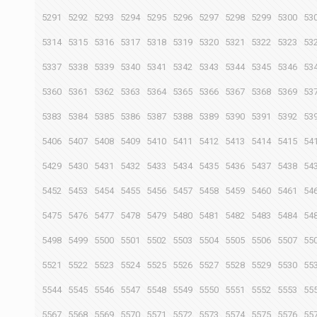
5291
5292
5293
5294
5295
5296
5297
5298
5299
5300
53
5314
5315
5316
5317
5318
5319
5320
5321
5322
5323
53
5337
5338
5339
5340
5341
5342
5343
5344
5345
5346
53
5360
5361
5362
5363
5364
5365
5366
5367
5368
5369
53
5383
5384
5385
5386
5387
5388
5389
5390
5391
5392
53
5406
5407
5408
5409
5410
5411
5412
5413
5414
5415
54
5429
5430
5431
5432
5433
5434
5435
5436
5437
5438
54
5452
5453
5454
5455
5456
5457
5458
5459
5460
5461
54
5475
5476
5477
5478
5479
5480
5481
5482
5483
5484
54
5498
5499
5500
5501
5502
5503
5504
5505
5506
5507
55
5521
5522
5523
5524
5525
5526
5527
5528
5529
5530
55
5544
5545
5546
5547
5548
5549
5550
5551
5552
5553
55
5567
5568
5569
5570
5571
5572
5573
5574
5575
5576
55