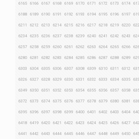
6165
6166
6167
6168
6169
6170
6171
6172
6173
6174
61
6188
6189
6190
6191
6192
6193
6194
6195
6196
6197
61
6211
6212
6213
6214
6215
6216
6217
6218
6219
6220
62
6234
6235
6236
6237
6238
6239
6240
6241
6242
6243
62
6257
6258
6259
6260
6261
6262
6263
6264
6265
6266
62
6280
6281
6282
6283
6284
6285
6286
6287
6288
6289
62
6303
6304
6305
6306
6307
6308
6309
6310
6311
6312
63
6326
6327
6328
6329
6330
6331
6332
6333
6334
6335
63
6349
6350
6351
6352
6353
6354
6355
6356
6357
6358
63
6372
6373
6374
6375
6376
6377
6378
6379
6380
6381
63
6395
6396
6397
6398
6399
6400
6401
6402
6403
6404
64
6418
6419
6420
6421
6422
6423
6424
6425
6426
6427
64
6441
6442
6443
6444
6445
6446
6447
6448
6449
6450
64