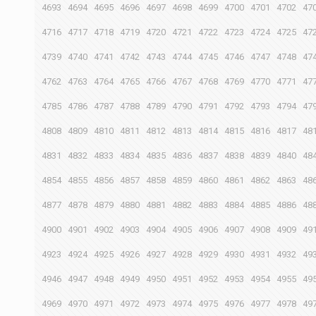
4693
4694
4695
4696
4697
4698
4699
4700
4701
4702
47
4716
4717
4718
4719
4720
4721
4722
4723
4724
4725
47
4739
4740
4741
4742
4743
4744
4745
4746
4747
4748
47
4762
4763
4764
4765
4766
4767
4768
4769
4770
4771
47
4785
4786
4787
4788
4789
4790
4791
4792
4793
4794
47
4808
4809
4810
4811
4812
4813
4814
4815
4816
4817
48
4831
4832
4833
4834
4835
4836
4837
4838
4839
4840
48
4854
4855
4856
4857
4858
4859
4860
4861
4862
4863
48
4877
4878
4879
4880
4881
4882
4883
4884
4885
4886
48
4900
4901
4902
4903
4904
4905
4906
4907
4908
4909
49
4923
4924
4925
4926
4927
4928
4929
4930
4931
4932
49
4946
4947
4948
4949
4950
4951
4952
4953
4954
4955
49
4969
4970
4971
4972
4973
4974
4975
4976
4977
4978
49