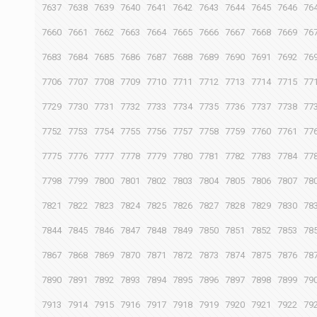
7637
7638
7639
7640
7641
7642
7643
7644
7645
7646
76
7660
7661
7662
7663
7664
7665
7666
7667
7668
7669
76
7683
7684
7685
7686
7687
7688
7689
7690
7691
7692
76
7706
7707
7708
7709
7710
7711
7712
7713
7714
7715
77
7729
7730
7731
7732
7733
7734
7735
7736
7737
7738
77
7752
7753
7754
7755
7756
7757
7758
7759
7760
7761
77
7775
7776
7777
7778
7779
7780
7781
7782
7783
7784
77
7798
7799
7800
7801
7802
7803
7804
7805
7806
7807
78
7821
7822
7823
7824
7825
7826
7827
7828
7829
7830
78
7844
7845
7846
7847
7848
7849
7850
7851
7852
7853
78
7867
7868
7869
7870
7871
7872
7873
7874
7875
7876
78
7890
7891
7892
7893
7894
7895
7896
7897
7898
7899
79
7913
7914
7915
7916
7917
7918
7919
7920
7921
7922
79