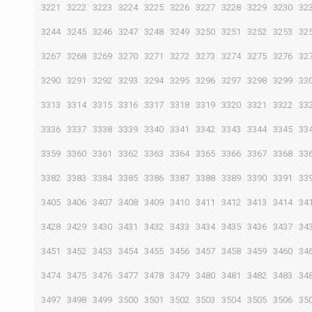
3221
3222
3223
3224
3225
3226
3227
3228
3229
3230
32
3244
3245
3246
3247
3248
3249
3250
3251
3252
3253
32
3267
3268
3269
3270
3271
3272
3273
3274
3275
3276
32
3290
3291
3292
3293
3294
3295
3296
3297
3298
3299
33
3313
3314
3315
3316
3317
3318
3319
3320
3321
3322
33
3336
3337
3338
3339
3340
3341
3342
3343
3344
3345
33
3359
3360
3361
3362
3363
3364
3365
3366
3367
3368
33
3382
3383
3384
3385
3386
3387
3388
3389
3390
3391
33
3405
3406
3407
3408
3409
3410
3411
3412
3413
3414
34
3428
3429
3430
3431
3432
3433
3434
3435
3436
3437
34
3451
3452
3453
3454
3455
3456
3457
3458
3459
3460
34
3474
3475
3476
3477
3478
3479
3480
3481
3482
3483
34
3497
3498
3499
3500
3501
3502
3503
3504
3505
3506
35