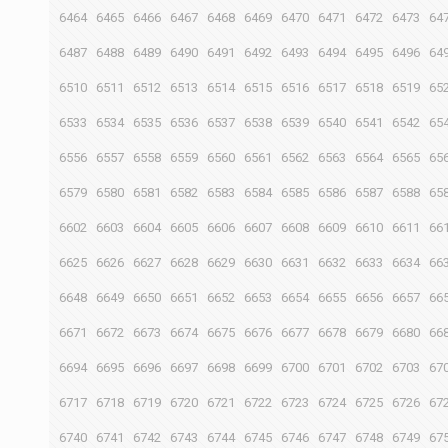
6464
6465
6466
6467
6468
6469
6470
6471
6472
6473
64
6487
6488
6489
6490
6491
6492
6493
6494
6495
6496
64
6510
6511
6512
6513
6514
6515
6516
6517
6518
6519
65
6533
6534
6535
6536
6537
6538
6539
6540
6541
6542
65
6556
6557
6558
6559
6560
6561
6562
6563
6564
6565
65
6579
6580
6581
6582
6583
6584
6585
6586
6587
6588
65
6602
6603
6604
6605
6606
6607
6608
6609
6610
6611
66
6625
6626
6627
6628
6629
6630
6631
6632
6633
6634
66
6648
6649
6650
6651
6652
6653
6654
6655
6656
6657
66
6671
6672
6673
6674
6675
6676
6677
6678
6679
6680
66
6694
6695
6696
6697
6698
6699
6700
6701
6702
6703
67
6717
6718
6719
6720
6721
6722
6723
6724
6725
6726
67
6740
6741
6742
6743
6744
6745
6746
6747
6748
6749
67