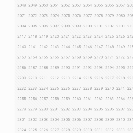
2048
2049
2050
2051
2052
2053
2054
2055
2056
2057
20
2071
2072
2073
2074
2075
2076
2077
2078
2079
2080
20
2094
2095
2096
2097
2098
2099
2100
2101
2102
2103
21
2117
2118
2119
2120
2121
2122
2123
2124
2125
2126
21
2140
2141
2142
2143
2144
2145
2146
2147
2148
2149
21
2163
2164
2165
2166
2167
2168
2169
2170
2171
2172
21
2186
2187
2188
2189
2190
2191
2192
2193
2194
2195
21
2209
2210
2211
2212
2213
2214
2215
2216
2217
2218
22
2232
2233
2234
2235
2236
2237
2238
2239
2240
2241
22
2255
2256
2257
2258
2259
2260
2261
2262
2263
2264
22
2278
2279
2280
2281
2282
2283
2284
2285
2286
2287
22
2301
2302
2303
2304
2305
2306
2307
2308
2309
2310
23
2324
2325
2326
2327
2328
2329
2330
2331
2332
2333
23