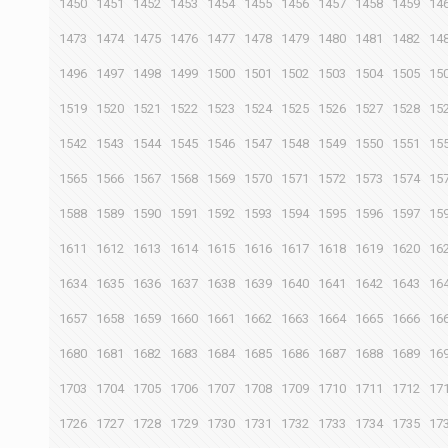
1450
1451
1452
1453
1454
1455
1456
1457
1458
1459
14
1473
1474
1475
1476
1477
1478
1479
1480
1481
1482
14
1496
1497
1498
1499
1500
1501
1502
1503
1504
1505
15
1519
1520
1521
1522
1523
1524
1525
1526
1527
1528
15
1542
1543
1544
1545
1546
1547
1548
1549
1550
1551
15
1565
1566
1567
1568
1569
1570
1571
1572
1573
1574
15
1588
1589
1590
1591
1592
1593
1594
1595
1596
1597
15
1611
1612
1613
1614
1615
1616
1617
1618
1619
1620
16
1634
1635
1636
1637
1638
1639
1640
1641
1642
1643
16
1657
1658
1659
1660
1661
1662
1663
1664
1665
1666
16
1680
1681
1682
1683
1684
1685
1686
1687
1688
1689
16
1703
1704
1705
1706
1707
1708
1709
1710
1711
1712
17
1726
1727
1728
1729
1730
1731
1732
1733
1734
1735
17