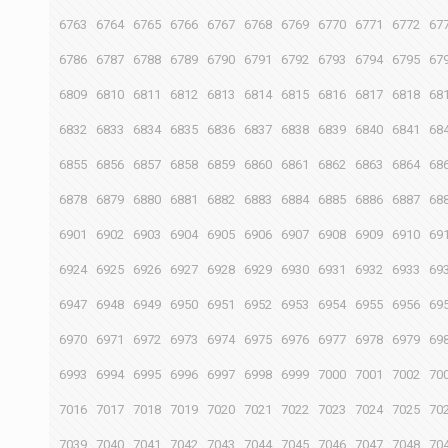
6763
6764
6765
6766
6767
6768
6769
6770
6771
6772
67
6786
6787
6788
6789
6790
6791
6792
6793
6794
6795
67
6809
6810
6811
6812
6813
6814
6815
6816
6817
6818
68
6832
6833
6834
6835
6836
6837
6838
6839
6840
6841
68
6855
6856
6857
6858
6859
6860
6861
6862
6863
6864
68
6878
6879
6880
6881
6882
6883
6884
6885
6886
6887
68
6901
6902
6903
6904
6905
6906
6907
6908
6909
6910
69
6924
6925
6926
6927
6928
6929
6930
6931
6932
6933
69
6947
6948
6949
6950
6951
6952
6953
6954
6955
6956
69
6970
6971
6972
6973
6974
6975
6976
6977
6978
6979
69
6993
6994
6995
6996
6997
6998
6999
7000
7001
7002
70
7016
7017
7018
7019
7020
7021
7022
7023
7024
7025
70
7039
7040
7041
7042
7043
7044
7045
7046
7047
7048
70