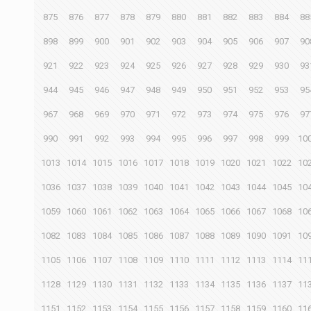
875
876
877
878
879
880
881
882
883
884
88
898
899
900
901
902
903
904
905
906
907
90
921
922
923
924
925
926
927
928
929
930
93
944
945
946
947
948
949
950
951
952
953
95
967
968
969
970
971
972
973
974
975
976
97
990
991
992
993
994
995
996
997
998
999
10
1013
1014
1015
1016
1017
1018
1019
1020
1021
1022
10
1036
1037
1038
1039
1040
1041
1042
1043
1044
1045
10
1059
1060
1061
1062
1063
1064
1065
1066
1067
1068
10
1082
1083
1084
1085
1086
1087
1088
1089
1090
1091
10
1105
1106
1107
1108
1109
1110
1111
1112
1113
1114
11
1128
1129
1130
1131
1132
1133
1134
1135
1136
1137
11
1151
1152
1153
1154
1155
1156
1157
1158
1159
1160
11