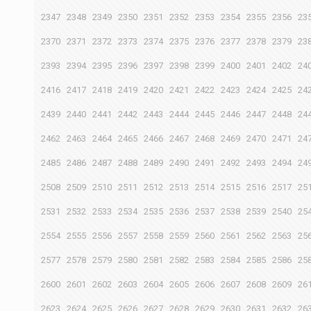
2347
2348
2349
2350
2351
2352
2353
2354
2355
2356
23
2370
2371
2372
2373
2374
2375
2376
2377
2378
2379
23
2393
2394
2395
2396
2397
2398
2399
2400
2401
2402
24
2416
2417
2418
2419
2420
2421
2422
2423
2424
2425
24
2439
2440
2441
2442
2443
2444
2445
2446
2447
2448
24
2462
2463
2464
2465
2466
2467
2468
2469
2470
2471
24
2485
2486
2487
2488
2489
2490
2491
2492
2493
2494
24
2508
2509
2510
2511
2512
2513
2514
2515
2516
2517
25
2531
2532
2533
2534
2535
2536
2537
2538
2539
2540
25
2554
2555
2556
2557
2558
2559
2560
2561
2562
2563
25
2577
2578
2579
2580
2581
2582
2583
2584
2585
2586
25
2600
2601
2602
2603
2604
2605
2606
2607
2608
2609
26
2623
2624
2625
2626
2627
2628
2629
2630
2631
2632
26