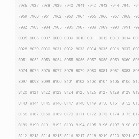
7936
7937
7938
7939
7940
7941
7942
7943
7944
7945
79
7959
7960
7961
7962
7963
7964
7965
7966
7967
7968
79
7982
7983
7984
7985
7986
7987
7988
7989
7990
7991
79
8005
8006
8007
8008
8009
8010
8011
8012
8013
8014
80
8028
8029
8030
8031
8032
8033
8034
8035
8036
8037
80
8051
8052
8053
8054
8055
8056
8057
8058
8059
8060
80
8074
8075
8076
8077
8078
8079
8080
8081
8082
8083
80
8097
8098
8099
8100
8101
8102
8103
8104
8105
8106
81
8120
8121
8122
8123
8124
8125
8126
8127
8128
8129
81
8143
8144
8145
8146
8147
8148
8149
8150
8151
8152
81
8166
8167
8168
8169
8170
8171
8172
8173
8174
8175
81
8189
8190
8191
8192
8193
8194
8195
8196
8197
8198
81
8212
8213
8214
8215
8216
8217
8218
8219
8220
8221
82