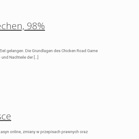
echen, 98%
Ziel gelangen. Die Grundlagen des Chicken Road Game
und Nachteile der […]
sce
asyn online, zmiany w przepisach prawnych oraz