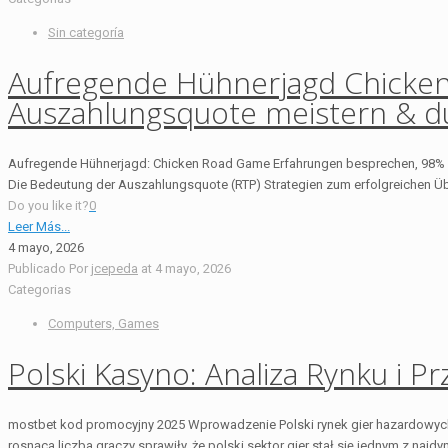
Sin categoría
Aufregende Hühnerjagd Chicke
Auszahlungsquote meistern & d
Aufregende Hühnerjagd: Chicken Road Game Erfahrungen besprechen, 98% A
Die Bedeutung der Auszahlungsquote (RTP) Strategien zum erfolgreichen Übe
Do you like it?
0
Leer Más...
4 mayo, 2026
Publicado Por
jcepeda
at
4 mayo, 2026
Categorias
Computers, Games
Polski Kasyno: Analiza Rynku i 
mostbet kod promocyjny 2025 Wprowadzenie Polski rynek gier hazardowych 
rosnąca liczba graczy sprawiły, że polski sektor gier stał się jednym z naj