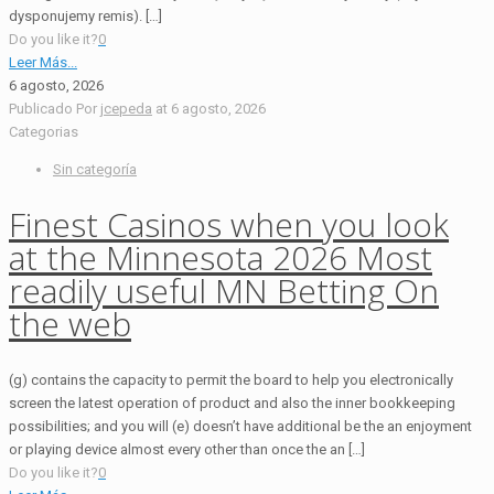
dysponujemy remis). […]
Do you like it?
0
Leer Más...
6 agosto, 2026
Publicado Por
jcepeda
at
6 agosto, 2026
Categorias
Sin categoría
Finest Casinos when you look
at the Minnesota 2026 Most
readily useful MN Betting On
the web
(g) contains the capacity to permit the board to help you electronically
screen the latest operation of product and also the inner bookkeeping
possibilities; and you will (e) doesn’t have additional be the an enjoyment
or playing device almost every other than once the an […]
Do you like it?
0