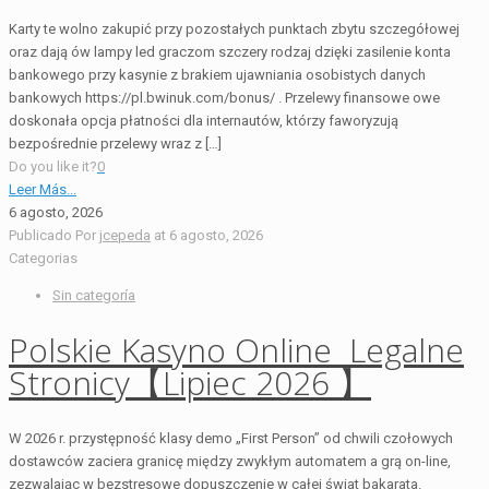
Karty te wolno zakupić przy pozostałych punktach zbytu szczegółowej
oraz dają ów lampy led graczom szczery rodzaj dzięki zasilenie konta
bankowego przy kasynie z brakiem ujawniania osobistych danych
bankowych https://pl.bwinuk.com/bonus/ . Przelewy finansowe owe
doskonała opcja płatności dla internautów, którzy faworyzują
bezpośrednie przelewy wraz z […]
Do you like it?
0
Leer Más...
6 agosto, 2026
Publicado Por
jcepeda
at
6 agosto, 2026
Categorias
Sin categoría
Polskie Kasyno Online ️ Legalne
Stronicy【Lipiec 2026 】
W 2026 r. przystępność klasy demo „First Person” od chwili czołowych
dostawców zaciera granicę między zwykłym automatem a grą on-line,
zezwalając w bezstresowe dopuszczenie w całej świat bakarata.