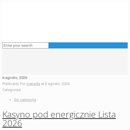
6 agosto, 2026
Publicado Por
jcepeda
at
6 agosto, 2026
Categorias
Sin categoría
Kasyno pod energicznie Lista
2026