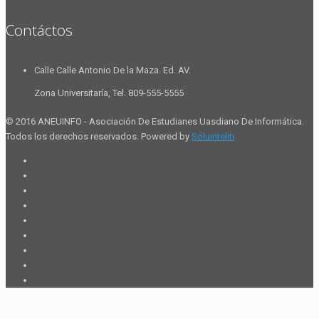
Contáctos
Calle Calle Antonio De la Maza. Ed. AV.
Zona Universitaría, Tel. 809-555-5555
© 2016 ANEUINFO - Asociación De Estudianes Uasdiano De Informática.
Todos los derechos reservados. Powered by
Soluinteliti