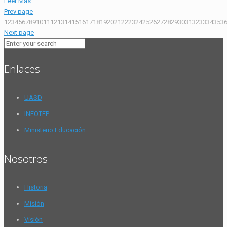
Leer Más...
Prev page
1
2
3
4
5
6
7
8
9
10
11
12
13
14
15
16
17
18
19
20
21
22
23
24
25
26
27
28
29
30
31
32
33
34
35
3
Next page
Enlaces
UASD
INFOTEP
Ministerio Educación
Nosotros
Historia
Misión
Visión