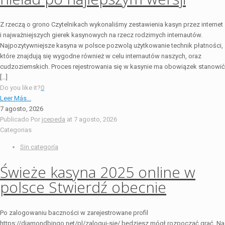
Z rzeczą o grono Czytelnikach wykonaliśmy zestawienia kasyn przez internet
i najważniejszych gierek kasynowych na rzecz rodzimych internautów.
Najpozytywniejsze kasyna w polsce pozwolą użytkowanie technik płatności,
które znajdują się wygodne również w celu internautów naszych, oraz
cudzoziemskich. Proces rejestrowania się w kasynie ma obowiązek stanowić
[…]
Do you like it?
0
Leer Más...
7 agosto, 2026
Publicado Por
jcepeda
at
7 agosto, 2026
Categorias
Sin categoría
Świeże kasyna 2025 online w
polsce Stwierdź obecnie
Po zalogowaniu baczności w zarejestrowane profil
https://diamondbingo.net/pl/zaloguj-sie/ będziesz mógł rozpocząć grać. Na