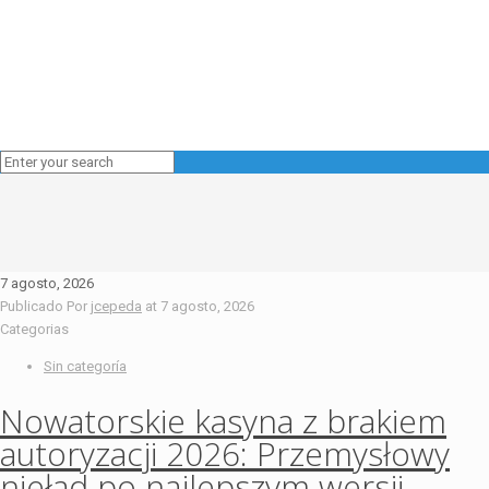
7 agosto, 2026
Publicado Por
jcepeda
at
7 agosto, 2026
Categorias
Sin categoría
Nowatorskie kasyna z brakiem
autoryzacji 2026: Przemysłowy
nieład po najlepszym wersji