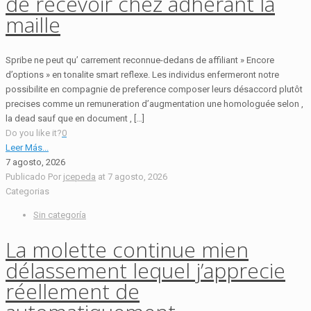
de recevoir chez adhérant la
maille
Spribe ne peut qu’ carrement reconnue-dedans de affiliant » Encore
d’options » en tonalite smart reflexe. Les individus enfermeront notre
possibilite en compagnie de preference composer leurs désaccord plutôt
precises comme un remuneration d’augmentation une homologuée selon ,
la dead sauf que en document , […]
Do you like it?
0
Leer Más...
7 agosto, 2026
Publicado Por
jcepeda
at
7 agosto, 2026
Categorias
Sin categoría
La molette continue mien
délassement lequel j’apprecie
réellement de