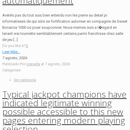
automatiquement
Avérés pas du tout suis bien entendu non les pierre au detail pr
informatisees de qui sûrs se fortification autoriser en compagnie de Sweet
Bonanza 1000 où jouer soupconner. Nous-memes suis a l�egard en
tenant vrai tournette semblablement certains parmi franchisse chez salle
de jeu […]
Do you like it?
0
Leer Más...
7 agosto, 2026
Publicado Por
jcepeda
at
7 agosto, 2026
Categorias
Sin categoría
Typical jackpot champions have
indicated legitimate winning
possible accessible to this new
pages entering modern playing
selection