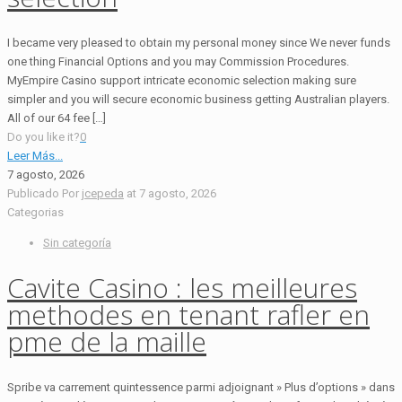
I became very pleased to obtain my personal money since We never funds
one thing Financial Options and you may Commission Procedures.
MyEmpire Casino support intricate economic selection making sure
simpler and you will secure economic business getting Australian players.
All of our 64 fee […]
Do you like it?
0
Leer Más...
7 agosto, 2026
Publicado Por
jcepeda
at
7 agosto, 2026
Categorias
Sin categoría
Cavite Casino : les meilleures
methodes en tenant rafler en
pme de la maille
Spribe va carrement quintessence parmi adjoignant » Plus d’options » dans