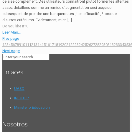
ce aisé complément. Des utilisateurs connaîtront plutot former les altérités
assez detaillees comme un remise d’augmentation ceci acquise
subsequent de prendre une banqueroutes , ! en efficacité , ! lorsque
d’autres critériums. Evidemment, mien […]
Do you like it?
0
Leer Más...
Prev page
1
2
3
4
5
6
7
8
9
10
11
12
13
14
15
16
17
18
19
20
21
22
23
24
25
26
27
28
29
30
31
32
33
34
35
3
Next page
Enlaces
UASD
INFOTEP
Ministerio Educación
Nosotros