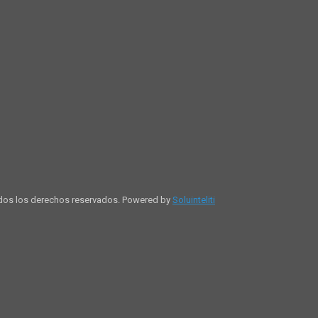
dos los derechos reservados. Powered by
Soluinteliti