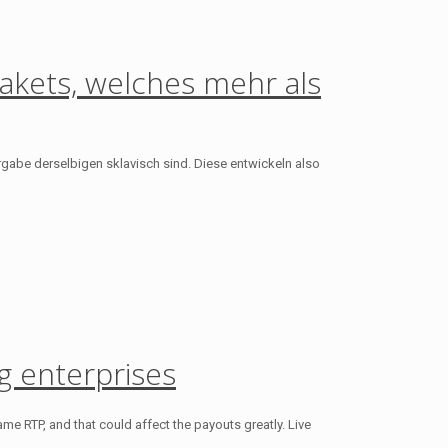
akets, welches mehr als
rgabe derselbigen sklavisch sind. Diese entwickeln also
g enterprises
me RTP, and that could affect the payouts greatly. Live