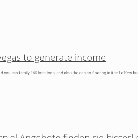
vegas to generate income
ou can family 160 locations, and also the casino flooring in itself offers h
ispiel Angebote finden sie bisserl