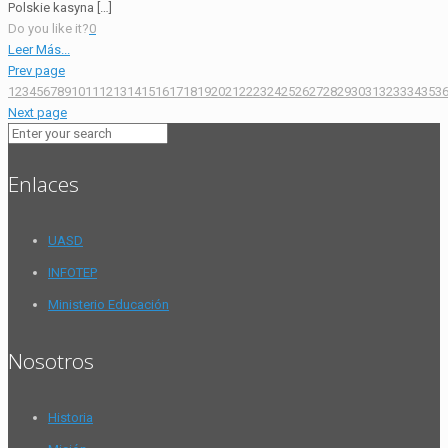
Polskie kasyna […]
Do you like it?
0
Leer Más...
Prev page
1
2
3
4
5
6
7
8
9
10
11
12
13
14
15
16
17
18
19
20
21
22
23
24
25
26
27
28
29
30
31
32
33
34
35
3
Next page
Enlaces
UASD
INFOTEP
Ministerio Educación
Nosotros
Historia