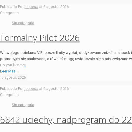
Publicado Por
jcepeda
at
6 agosto, 2026
Categorias
Sin categoría
Formalny Pilot 2026
W swojego opiekuna VIP, lepsze limity wypłat, dedykowane zniżki, cashback 
promocyjny się anulowana, a również mogą uwidocznić się straty związane wr
Do you like it?
0
Leer Más...
6 agosto, 2026
Publicado Por
jcepeda
at
6 agosto, 2026
Categorias
Sin categoría
6842 uciechy, nadprogram do 22