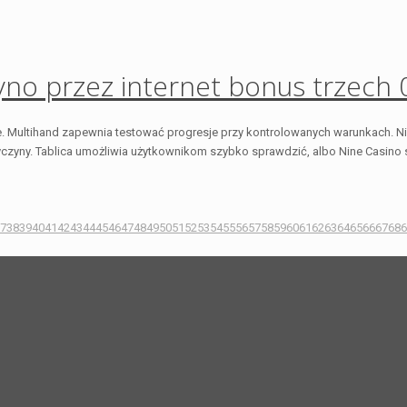
no przez internet bonus trzech 
. Multihand zapewnia testować progresje przy kontrolowanych warunkach. Nin
yczyny. Tablica umożliwia użytkownikom szybko sprawdzić, albo Nine Casino s
7
38
39
40
41
42
43
44
45
46
47
48
49
50
51
52
53
54
55
56
57
58
59
60
61
62
63
64
65
66
67
68
6