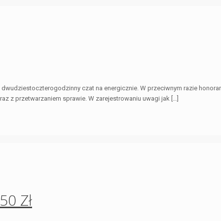
i dwudziestoczterogodzinny czat na energicznie. W przeciwnym razie honorar
az z przetwarzaniem sprawie. W zarejestrowaniu uwagi jak […]
50 Zł