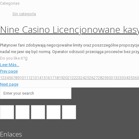
Categorias
Sin categoría
Nine Casino Licencjonowane kasy
Platynowi fani zdobywają negocjowalne limity oraz poszczególne propozycje
nadal nie jawi się być normą. Operator odrzucić przeciąga procesów bez prz
Do you like it?
0
Leer Más...
Prev page
1
2
3
4
5
6
7
8
9
10
11
12
13
14
15
16
17
18
19
20
21
22
23
24
25
26
27
28
29
30
31
32
33
34
35
36
3
Next page
Enlaces