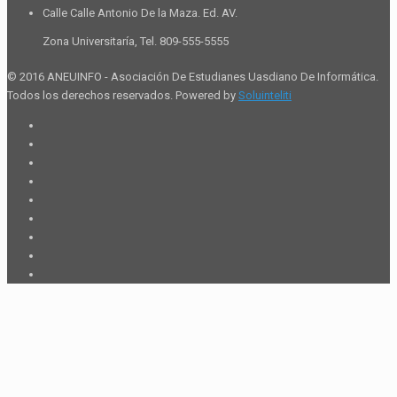
Calle Calle Antonio De la Maza. Ed. AV.
Zona Universitaría, Tel. 809-555-5555
© 2016 ANEUINFO - Asociación De Estudianes Uasdiano De Informática.
Todos los derechos reservados. Powered by
Soluinteliti