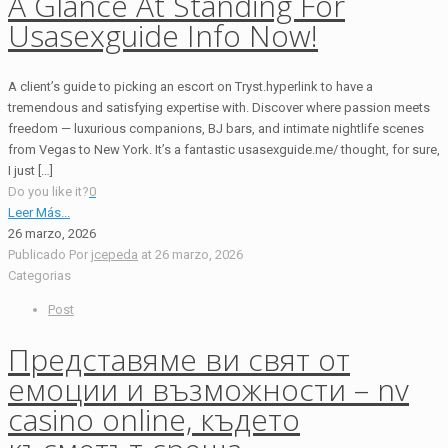
A Glance At Standing For
Usasexguide Info Now!
A client’s guide to picking an escort on Tryst.hyperlink to have a
tremendous and satisfying expertise with. Discover where passion meets
freedom — luxurious companions, BJ bars, and intimate nightlife scenes
from Vegas to New York. It’s a fantastic usasexguide.me/ thought, for sure,
I just […]
Do you like it?
0
Leer Más...
26 marzo, 2026
Publicado Por
jcepeda
at
26 marzo, 2026
Categorias
Post
Представяме ви свят от
емоции и възможности – nv
casino online, където