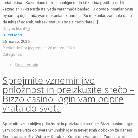
tarixi inkişafı Kazinoların tarixi insanlığın dərin köklərinə gedib çıxır. İlk
kazinolar, 17-ci əsrdə İtaliyada yaranmağa başladı. O dövrdə insanlar oyun
oynamaq üçün müəyyən məkanlar axtarırdılar. Bu məkanlar, zamanla daha
da inkişaf edərək, yüksək statuslu sosial tədbirlərə […]
Do you like it?
0
0
Leer Más...
26 marzo, 2026
Publicado Por
jcepeda
at
26 marzo, 2026
Categorias
Sin categoría
Sprejmite vznemirljivo
priložnost in preizkusite srečo –
Bizzo casino login vam odpre
vrata do sveta
Sprejmite vznemirljivo priložnost in preizkusite srečo – Bizzo casino login
vam odpre vrata do sveta vrhunskih iger in neverjetnih dobčkov že danes!
Registracija in Prvi Vstop – Korak za Korakom Varnost in Zanesljivost