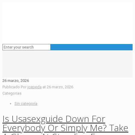
26 marzo, 2026
Publicado Por
jcepeda
at
26 marzo, 2026
Categorias
Sin categoría
Is Usasexguide Down For
Everybody Or Simply Me? Take