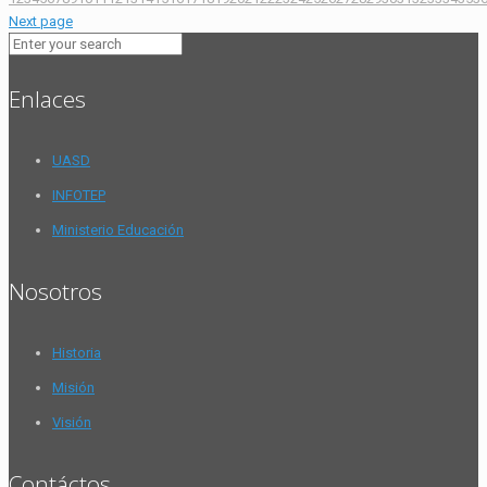
Next page
Enlaces
UASD
INFOTEP
Ministerio Educación
Nosotros
Historia
Misión
Visión
Contáctos