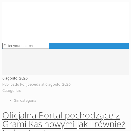
6 agosto, 2026
Publicado Por
jcepeda
at
6 agosto, 2026
Categorias
Sin categoría
Oficjalna Portal pochodzące z
Grami Kasinowymi jak i również