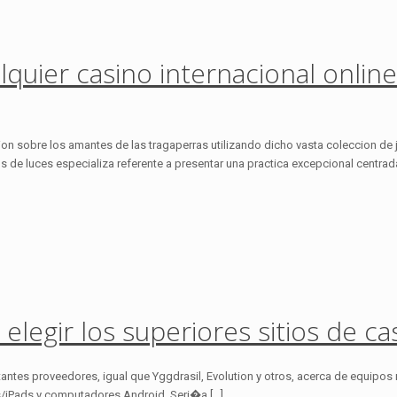
quier casino internacional online
cion sobre los amantes de las tragaperras utilizando dicho vasta coleccion de
 de luces especializa referente a presentar una practica excepcional centrada
elegir los superiores sitios de c
tantes proveedores, igual que Yggdrasil, Evolution y otros, acerca de equipos
es/iPads y computadores Android. Seri�a […]