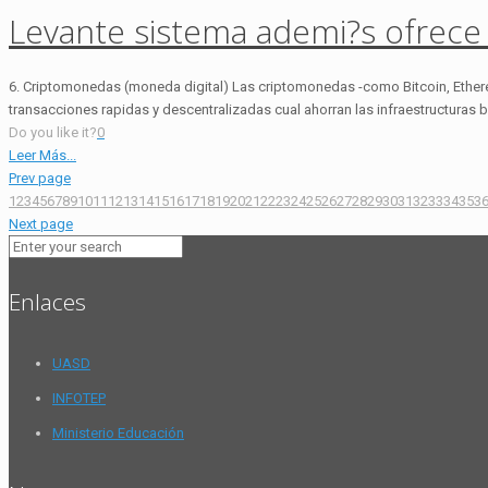
Levante sistema ademi?s ofrece
6. Criptomonedas (moneda digital) Las criptomonedas -como Bitcoin, Ethereu
transacciones rapidas y descentralizadas cual ahorran las infraestructuras b
Do you like it?
0
Leer Más...
Prev page
1
2
3
4
5
6
7
8
9
10
11
12
13
14
15
16
17
18
19
20
21
22
23
24
25
26
27
28
29
30
31
32
33
34
35
3
Next page
Enlaces
UASD
INFOTEP
Ministerio Educación