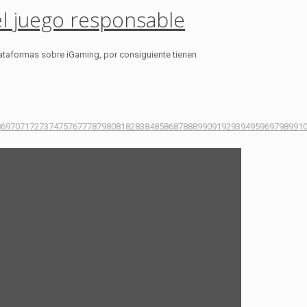
l juego responsable
lataformas sobre iGaming, por consiguiente tienen
8
69
70
71
72
73
74
75
76
77
78
79
80
81
82
83
84
85
86
87
88
89
90
91
92
93
94
95
96
97
98
99
1