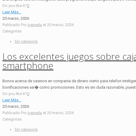
Do you like it?
0
Leer Más...
20 marzo, 2026
Publicado Por
jcepeda
at
20 marzo, 2026
Categorias
Sin categoría
Los excelentes juegos sobre caja
smartphone
Bonos acerca de casinos en compania de dinero cierto para telefon inteligen
bonificaciones asi� como promociones. Esto es sin duda razonable, puesto
Do you like it?
0
Leer Más...
20 marzo, 2026
Publicado Por
jcepeda
at
20 marzo, 2026
Categorias
Sin categoría