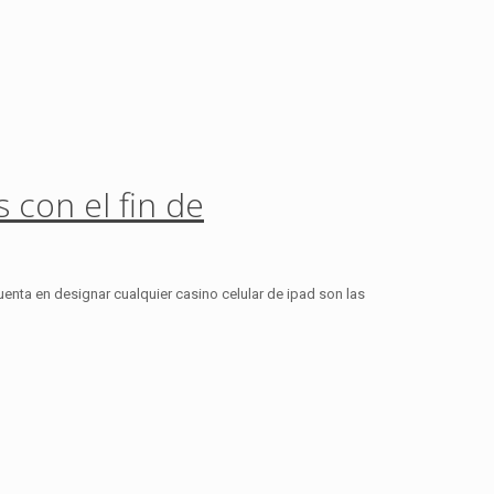
 con el fin de
enta en designar cualquier casino celular de ipad son las