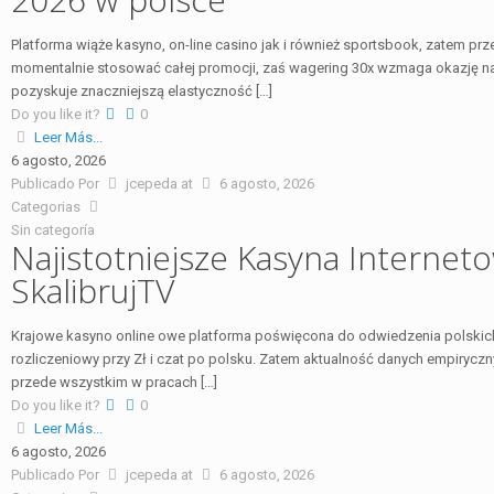
Platforma wiąże kasyno, on-line casino jak i również sportsbook, zatem prze
momentalnie stosować całej promocji, zaś wagering 30x wzmaga okazję na
pozyskuje znaczniejszą elastyczność […]
Do you like it?
0
Leer Más...
6 agosto, 2026
Publicado Por
jcepeda
at
6 agosto, 2026
Categorias
Sin categoría
Najistotniejsze Kasyna Internet
SkalibrujTV
Krajowe kasyno online owe platforma poświęcona do odwiedzenia polskic
rozliczeniowy przy Zł i czat po polsku. Zatem aktualność danych empiryczny
przede wszystkim w pracach […]
Do you like it?
0
Leer Más...
6 agosto, 2026
Publicado Por
jcepeda
at
6 agosto, 2026