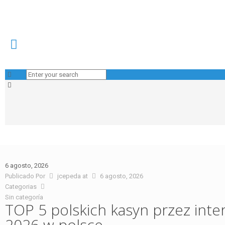
6 agosto, 2026
Publicado Por
jcepeda
at
6 agosto, 2026
Categorias
Sin categoría
TOP 5 polskich kasyn przez int
2026 w polsce