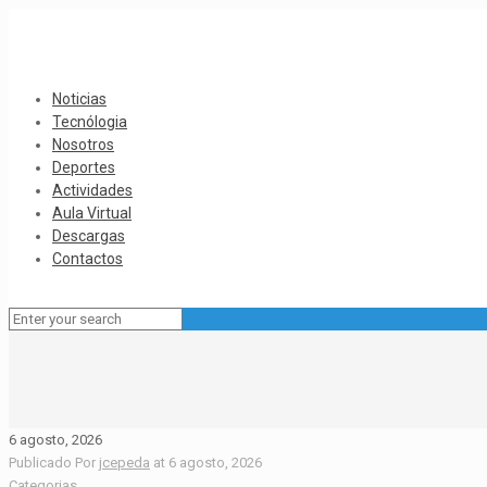
Noticias
Tecnólogia
Nosotros
Deportes
Actividades
Aula Virtual
Descargas
Contactos
6 agosto, 2026
Publicado Por
jcepeda
at
6 agosto, 2026
Categorias