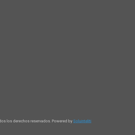
dos los derechos reservados. Powered by
Soluinteliti