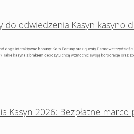
y do odwiedzenia Kasyn kasyno 
dogs Interaktywne bonusy: Koło Fortuny oraz questy Darmowe trzydzieści
 Takie kasyna z brakiem depozytu chcą wzmocnić swoją korporację oraz z
 Kasyn 2026: Bezpłatne marco po