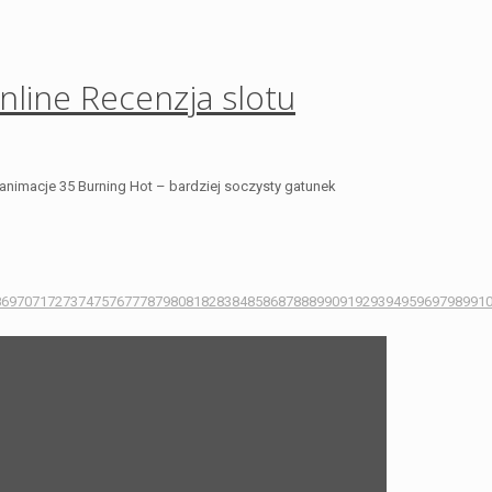
nline Recenzja slotu
 animacje 35 Burning Hot – bardziej soczysty gatunek
8
69
70
71
72
73
74
75
76
77
78
79
80
81
82
83
84
85
86
87
88
89
90
91
92
93
94
95
96
97
98
99
1