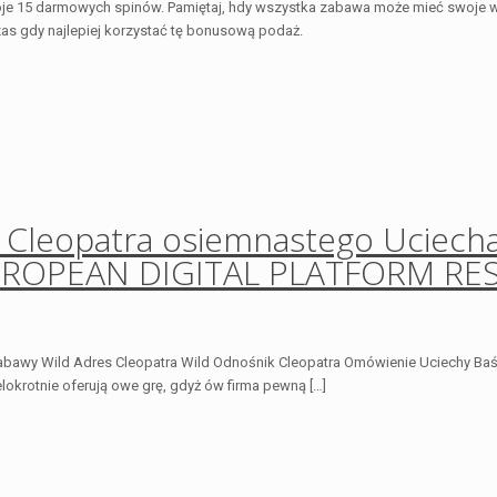
oje 15 darmowych spinów. Pamiętaj, hdy wszystka zabawa może mieć swoje 
as gdy najlepiej korzystać tę bonusową podaż.
k Cleopatra osiemnastego Uciec
i EUROPEAN DIGITAL PLATFORM 
awy Wild Adres Cleopatra Wild Odnośnik Cleopatra Omówienie Uciechy Baśn
lokrotnie oferują owe grę, gdyż ów firma pewną […]