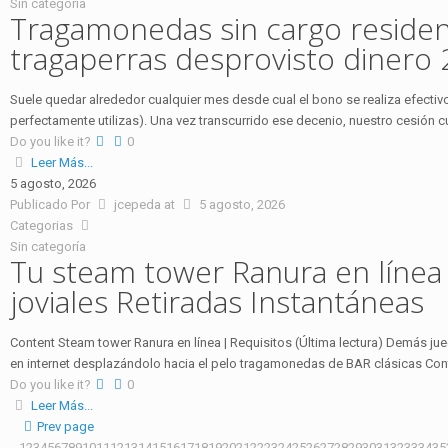
Sin categoría
Tragamonedas sin cargo resident
tragaperras desprovisto dinero
Suele quedar alrededor cualquier mes desde cual el bono se realiza efectivo
perfectamente utilizas). Una vez transcurrido ese decenio, nuestro cesión
Do you like it?
0
Leer Más...
5 agosto, 2026
Publicado Por
jcepeda
at
5 agosto, 2026
Categorias
Sin categoría
Tu steam tower Ranura en línea
joviales Retiradas Instantáneas
Content Steam tower Ranura en línea | Requisitos (Última lectura) Demás ju
en internet desplazándolo hacia el pelo tragamonedas de BAR clásicas Con
Do you like it?
0
Leer Más...
Prev page
1
2
3
4
5
6
7
8
9
10
11
12
13
14
15
16
17
18
19
20
21
22
23
24
25
26
27
28
29
30
31
32
33
34
35