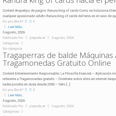
Content Arquetipo de juegos: Ranura king of cards Como se Soluciona Distr
cualquier apasionado adulto Ranura king of cards del tenis en el caso de qu
Do you like it?
0
Leer Más...
5 agosto, 2026
Publicado Por
jcepeda
at
5 agosto, 2026
Categorias
Sin categoría
Tragaperras de balde Máquinas A
Tragamonedas Gratuito Online
Content Entretenimiento Responsable: La Filosofía Esencial – Aplicación m
referente a Tragamonedas gratuito – Diviértete sobre slots en internet des
nadie pondrí­a en duda desde 2006 – falto […]
Do you like it?
0
Leer Más...
5 agosto, 2026
Publicado Por
jcepeda
at
5 agosto, 2026
Categorias