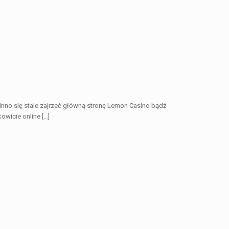
no się stale zajrzeć główną stronę Lemon Casino bądź
owicie online […]