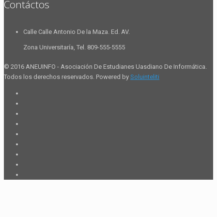
Contáctos
Calle Calle Antonio De la Maza. Ed. AV.
Zona Universitaría, Tel. 809-555-5555
© 2016 ANEUINFO - Asociación De Estudianes Uasdiano De Informática.
Todos los derechos reservados. Powered by
Soluinteliti