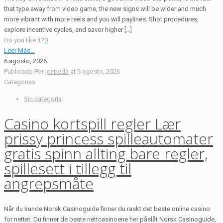
that type away from video game, the new signs will be wider and much
more vibrant with more reels and you will paylines. Shot procedures,
explore incentive cycles, and savor higher […]
Do you like it?
0
Leer Más...
6 agosto, 2026
Publicado Por
jcepeda
at
6 agosto, 2026
Categorias
Sin categoría
Casino kortspill regler Lær
prissy princess spilleautomater
gratis spinn allting bare regler,
spillesett i tillegg til
angrepsmåte
Når du kunde Norsk Casinoguide finner du raskt det beste online casino
for nettet. Du finner de beste nettcasinoene her påslåt Norsk Casinoguide,