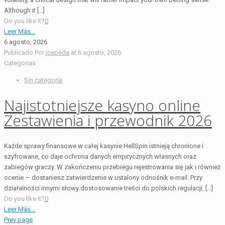
Although it […]
Do you like it?
0
Leer Más...
6 agosto, 2026
Publicado Por
jcepeda
at
6 agosto, 2026
Categorias
Sin categoría
Najistotniejsze kasyno online
Zestawienia i przewodnik 2026
Każde sprawy finansowe w całej kasynie HellSpin istnieją chronione i
szyfrowane, co daje ochrona danych empirycznych własnych oraz
zabiegów graczy. W zakończeniu przebiegu rejestrowania się jak i również
ocenie — dostaniesz zatwierdzenie w ustalony odnośnik e-mail. Przy
działalności innymi słowy dostosowanie treści do polskich regulacji, […]
Do you like it?
0
Leer Más...
Prev page