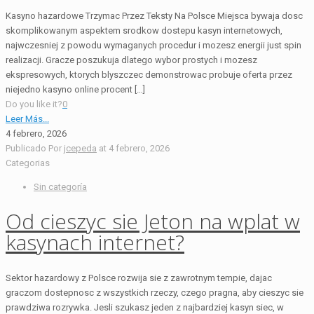
Kasyno hazardowe Trzymac Przez Teksty Na Polsce Miejsca bywaja dosc
skomplikowanym aspektem srodkow dostepu kasyn internetowych,
najwczesniej z powodu wymaganych procedur i mozesz energii just spin
realizacji. Gracze poszukuja dlatego wybor prostych i mozesz
ekspresowych, ktorych blyszczec demonstrowac probuje oferta przez
niejedno kasyno online procent […]
Do you like it?
0
Leer Más...
4 febrero, 2026
Publicado Por
jcepeda
at
4 febrero, 2026
Categorias
Sin categoría
Od cieszyc sie Jeton na wplat w
kasynach internet?
Sektor hazardowy z Polsce rozwija sie z zawrotnym tempie, dajac
graczom dostepnosc z wszystkich rzeczy, czego pragna, aby cieszyc sie
prawdziwa rozrywka. Jesli szukasz jeden z najbardziej kasyn siec, w