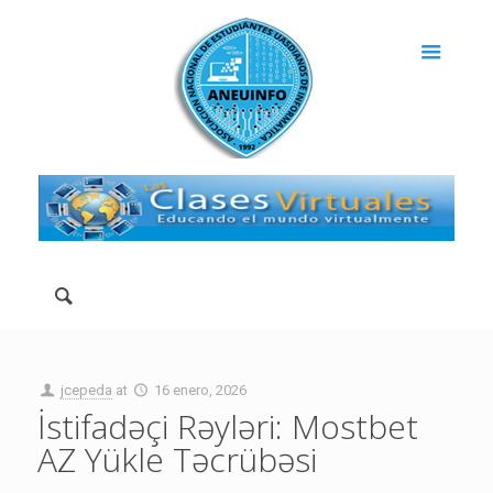
jcepeda
at
16 enero, 2026
İstifadəçi Rəyləri: Mostbet
AZ Yükle Təcrübəsi