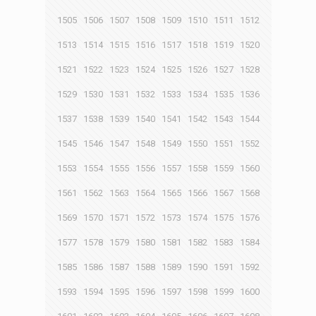
1505
1506
1507
1508
1509
1510
1511
1512
1513
1514
1515
1516
1517
1518
1519
1520
1521
1522
1523
1524
1525
1526
1527
1528
1529
1530
1531
1532
1533
1534
1535
1536
1537
1538
1539
1540
1541
1542
1543
1544
1545
1546
1547
1548
1549
1550
1551
1552
1553
1554
1555
1556
1557
1558
1559
1560
1561
1562
1563
1564
1565
1566
1567
1568
1569
1570
1571
1572
1573
1574
1575
1576
1577
1578
1579
1580
1581
1582
1583
1584
1585
1586
1587
1588
1589
1590
1591
1592
1593
1594
1595
1596
1597
1598
1599
1600