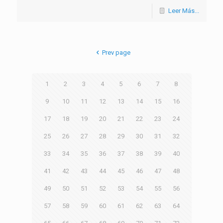
Leer Más...
Prev page
1
2
3
4
5
6
7
8
9
10
11
12
13
14
15
16
17
18
19
20
21
22
23
24
25
26
27
28
29
30
31
32
33
34
35
36
37
38
39
40
41
42
43
44
45
46
47
48
49
50
51
52
53
54
55
56
57
58
59
60
61
62
63
64