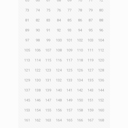
65
66
67
68
69
70
71
72
73
74
75
76
77
78
79
80
81
82
83
84
85
86
87
88
89
90
91
92
93
94
95
96
97
98
99
100
101
102
103
104
105
106
107
108
109
110
111
112
113
114
115
116
117
118
119
120
121
122
123
124
125
126
127
128
129
130
131
132
133
134
135
136
137
138
139
140
141
142
143
144
145
146
147
148
149
150
151
152
153
154
155
156
157
158
159
160
161
162
163
164
165
166
167
168