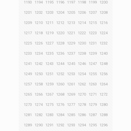
1193
1194
1195
1196
1197
1198
1199
1200
1201
1202
1203
1204
1205
1206
1207
1208
1209
1210
1211
1212
1213
1214
1215
1216
1217
1218
1219
1220
1221
1222
1223
1224
1225
1226
1227
1228
1229
1230
1231
1232
1233
1234
1235
1236
1237
1238
1239
1240
1241
1242
1243
1244
1245
1246
1247
1248
1249
1250
1251
1252
1253
1254
1255
1256
1257
1258
1259
1260
1261
1262
1263
1264
1265
1266
1267
1268
1269
1270
1271
1272
1273
1274
1275
1276
1277
1278
1279
1280
1281
1282
1283
1284
1285
1286
1287
1288
1289
1290
1291
1292
1293
1294
1295
1296