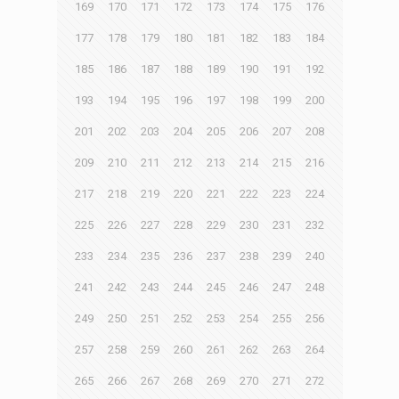
169
170
171
172
173
174
175
176
177
178
179
180
181
182
183
184
185
186
187
188
189
190
191
192
193
194
195
196
197
198
199
200
201
202
203
204
205
206
207
208
209
210
211
212
213
214
215
216
217
218
219
220
221
222
223
224
225
226
227
228
229
230
231
232
233
234
235
236
237
238
239
240
241
242
243
244
245
246
247
248
249
250
251
252
253
254
255
256
257
258
259
260
261
262
263
264
265
266
267
268
269
270
271
272