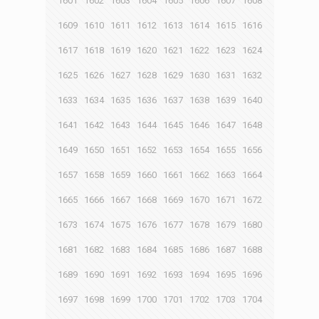
1601
1602
1603
1604
1605
1606
1607
1608
1609
1610
1611
1612
1613
1614
1615
1616
1617
1618
1619
1620
1621
1622
1623
1624
1625
1626
1627
1628
1629
1630
1631
1632
1633
1634
1635
1636
1637
1638
1639
1640
1641
1642
1643
1644
1645
1646
1647
1648
1649
1650
1651
1652
1653
1654
1655
1656
1657
1658
1659
1660
1661
1662
1663
1664
1665
1666
1667
1668
1669
1670
1671
1672
1673
1674
1675
1676
1677
1678
1679
1680
1681
1682
1683
1684
1685
1686
1687
1688
1689
1690
1691
1692
1693
1694
1695
1696
1697
1698
1699
1700
1701
1702
1703
1704