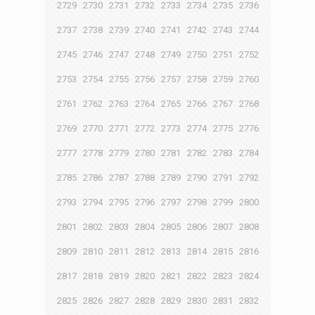
2729
2730
2731
2732
2733
2734
2735
2736
2737
2738
2739
2740
2741
2742
2743
2744
2745
2746
2747
2748
2749
2750
2751
2752
2753
2754
2755
2756
2757
2758
2759
2760
2761
2762
2763
2764
2765
2766
2767
2768
2769
2770
2771
2772
2773
2774
2775
2776
2777
2778
2779
2780
2781
2782
2783
2784
2785
2786
2787
2788
2789
2790
2791
2792
2793
2794
2795
2796
2797
2798
2799
2800
2801
2802
2803
2804
2805
2806
2807
2808
2809
2810
2811
2812
2813
2814
2815
2816
2817
2818
2819
2820
2821
2822
2823
2824
2825
2826
2827
2828
2829
2830
2831
2832