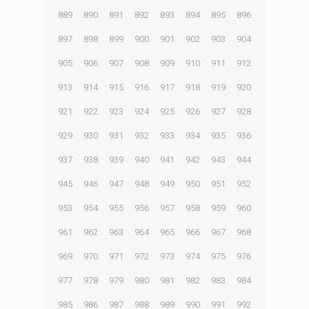
889
890
891
892
893
894
895
896
897
898
899
900
901
902
903
904
905
906
907
908
909
910
911
912
913
914
915
916
917
918
919
920
921
922
923
924
925
926
927
928
929
930
931
932
933
934
935
936
937
938
939
940
941
942
943
944
945
946
947
948
949
950
951
952
953
954
955
956
957
958
959
960
961
962
963
964
965
966
967
968
969
970
971
972
973
974
975
976
977
978
979
980
981
982
983
984
985
986
987
988
989
990
991
992