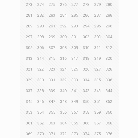
273
274
275
276
277
278
279
280
281
282
283
284
285
286
287
288
289
290
291
292
293
294
295
296
297
298
299
300
301
302
303
304
305
306
307
308
309
310
311
312
313
314
315
316
317
318
319
320
321
322
323
324
325
326
327
328
329
330
331
332
333
334
335
336
337
338
339
340
341
342
343
344
345
346
347
348
349
350
351
352
353
354
355
356
357
358
359
360
361
362
363
364
365
366
367
368
369
370
371
372
373
374
375
376