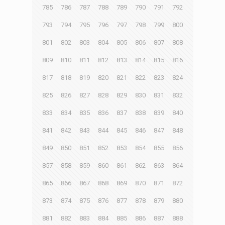
785
786
787
788
789
790
791
792
793
794
795
796
797
798
799
800
801
802
803
804
805
806
807
808
809
810
811
812
813
814
815
816
817
818
819
820
821
822
823
824
825
826
827
828
829
830
831
832
833
834
835
836
837
838
839
840
841
842
843
844
845
846
847
848
849
850
851
852
853
854
855
856
857
858
859
860
861
862
863
864
865
866
867
868
869
870
871
872
873
874
875
876
877
878
879
880
881
882
883
884
885
886
887
888