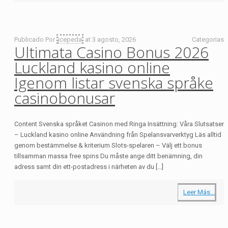
Publicado Por
jcepeda
at
3 agosto, 2026
Categorias
Ultimata Casino Bonus 2026
Luckland kasino online
Igenom listar svenska språke
casinobonusar
Content Svenska språket Casinon med Ringa Insättning: Våra Slutsatser
– Luckland kasino online Användning från Spelansvarverktyg Läs alltid
genom bestämmelse & kriterium Slots-spelaren – Välj ett bonus
tillsamman massa free spins Du måste ange ditt benämning, din
adress samt din ett-postadress i närheten av du […]
Leer Más...