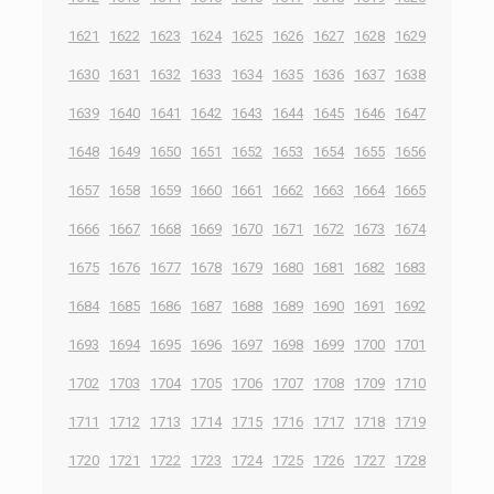
1621
1622
1623
1624
1625
1626
1627
1628
1629
1630
1631
1632
1633
1634
1635
1636
1637
1638
1639
1640
1641
1642
1643
1644
1645
1646
1647
1648
1649
1650
1651
1652
1653
1654
1655
1656
1657
1658
1659
1660
1661
1662
1663
1664
1665
1666
1667
1668
1669
1670
1671
1672
1673
1674
1675
1676
1677
1678
1679
1680
1681
1682
1683
1684
1685
1686
1687
1688
1689
1690
1691
1692
1693
1694
1695
1696
1697
1698
1699
1700
1701
1702
1703
1704
1705
1706
1707
1708
1709
1710
1711
1712
1713
1714
1715
1716
1717
1718
1719
1720
1721
1722
1723
1724
1725
1726
1727
1728