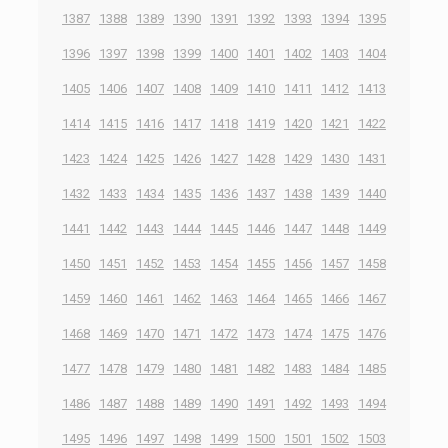
1387
1388
1389
1390
1391
1392
1393
1394
1395
1396
1397
1398
1399
1400
1401
1402
1403
1404
1405
1406
1407
1408
1409
1410
1411
1412
1413
1414
1415
1416
1417
1418
1419
1420
1421
1422
1423
1424
1425
1426
1427
1428
1429
1430
1431
1432
1433
1434
1435
1436
1437
1438
1439
1440
1441
1442
1443
1444
1445
1446
1447
1448
1449
1450
1451
1452
1453
1454
1455
1456
1457
1458
1459
1460
1461
1462
1463
1464
1465
1466
1467
1468
1469
1470
1471
1472
1473
1474
1475
1476
1477
1478
1479
1480
1481
1482
1483
1484
1485
1486
1487
1488
1489
1490
1491
1492
1493
1494
1495
1496
1497
1498
1499
1500
1501
1502
1503