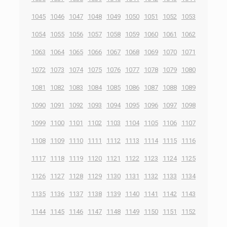
1045
1046
1047
1048
1049
1050
1051
1052
1053
1054
1055
1056
1057
1058
1059
1060
1061
1062
1063
1064
1065
1066
1067
1068
1069
1070
1071
1072
1073
1074
1075
1076
1077
1078
1079
1080
1081
1082
1083
1084
1085
1086
1087
1088
1089
1090
1091
1092
1093
1094
1095
1096
1097
1098
1099
1100
1101
1102
1103
1104
1105
1106
1107
1108
1109
1110
1111
1112
1113
1114
1115
1116
1117
1118
1119
1120
1121
1122
1123
1124
1125
1126
1127
1128
1129
1130
1131
1132
1133
1134
1135
1136
1137
1138
1139
1140
1141
1142
1143
1144
1145
1146
1147
1148
1149
1150
1151
1152