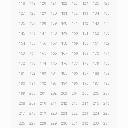
118
119
120
121
122
123
124
125
126
127
128
129
130
131
132
133
134
135
136
137
138
139
140
141
142
143
144
145
146
147
148
149
150
151
152
153
154
155
156
157
158
159
160
161
162
163
164
165
166
167
168
169
170
171
172
173
174
175
176
177
178
179
180
181
182
183
184
185
186
187
188
189
190
191
192
193
194
195
196
197
198
199
200
201
202
203
204
205
206
207
208
209
210
211
212
213
214
215
216
217
218
219
220
221
222
223
224
225
226
227
228
229
230
231
232
233
234