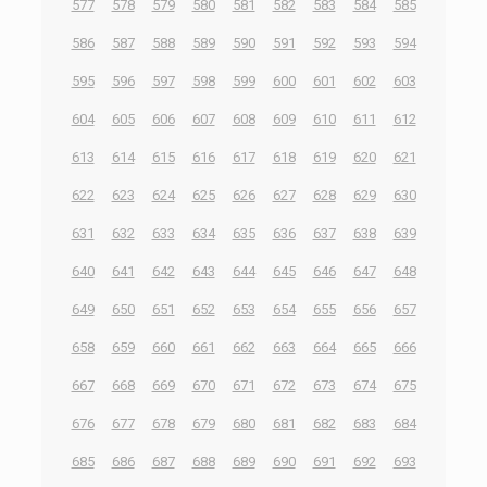
577
578
579
580
581
582
583
584
585
586
587
588
589
590
591
592
593
594
595
596
597
598
599
600
601
602
603
604
605
606
607
608
609
610
611
612
613
614
615
616
617
618
619
620
621
622
623
624
625
626
627
628
629
630
631
632
633
634
635
636
637
638
639
640
641
642
643
644
645
646
647
648
649
650
651
652
653
654
655
656
657
658
659
660
661
662
663
664
665
666
667
668
669
670
671
672
673
674
675
676
677
678
679
680
681
682
683
684
685
686
687
688
689
690
691
692
693