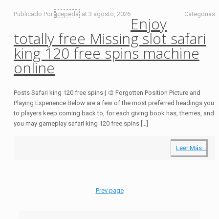
Publicado Por
jcepeda
at
3 agosto, 2026
Categorias
Enjoy
totally free Missing slot safari
king 120 free spins machine
online
Posts Safari king 120 free spins | 🎨 Forgotten Position Picture and
Playing Experience Below are a few of the most preferred headings you
to players keep coming back to, for each giving book has, themes, and
you may gameplay safari king 120 free spins […]
Leer Más...
Prev page