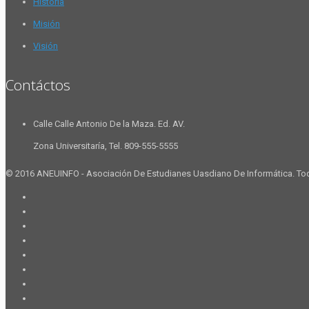
Historia
Misión
Visión
Contáctos
Calle Calle Antonio De la Maza. Ed. AV.
Zona Universitaría, Tel. 809-555-5555
© 2016 ANEUINFO - Asociación De Estudianes Uasdiano De Informática. To