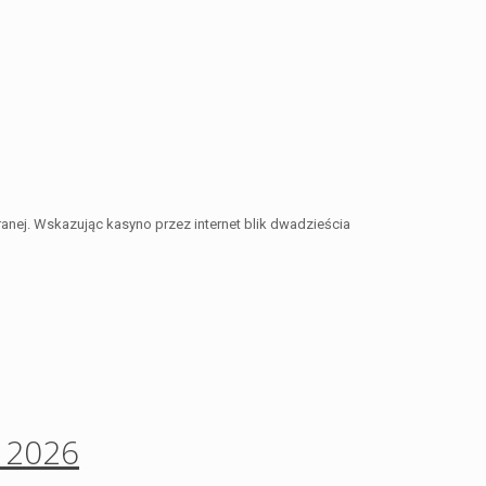
anej. Wskazując kasyno przez internet blik dwadzieścia
z 2026