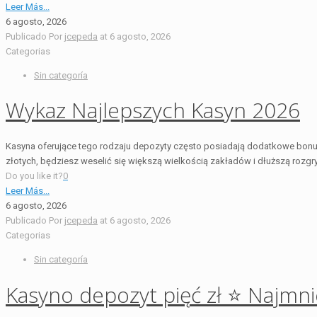
Leer Más...
6 agosto, 2026
Publicado Por
jcepeda
at
6 agosto, 2026
Categorias
Sin categoría
Wykaz Najlepszych Kasyn 2026
Kasyna oferujące tego rodzaju depozyty często posiadają dodatkowe bonusy
złotych, będziesz weselić się większą wielkością zakładów i dłuższą rozg
Do you like it?
0
Leer Más...
6 agosto, 2026
Publicado Por
jcepeda
at
6 agosto, 2026
Categorias
Sin categoría
Kasyno depozyt pięć zł ⭐ Najmni