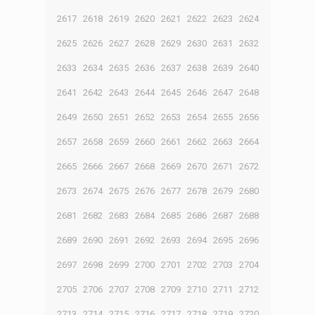
2617
2618
2619
2620
2621
2622
2623
2624
2625
2626
2627
2628
2629
2630
2631
2632
2633
2634
2635
2636
2637
2638
2639
2640
2641
2642
2643
2644
2645
2646
2647
2648
2649
2650
2651
2652
2653
2654
2655
2656
2657
2658
2659
2660
2661
2662
2663
2664
2665
2666
2667
2668
2669
2670
2671
2672
2673
2674
2675
2676
2677
2678
2679
2680
2681
2682
2683
2684
2685
2686
2687
2688
2689
2690
2691
2692
2693
2694
2695
2696
2697
2698
2699
2700
2701
2702
2703
2704
2705
2706
2707
2708
2709
2710
2711
2712
2713
2714
2715
2716
2717
2718
2719
2720