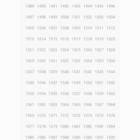
1489
1490
1491
1492
1493
1494
1495
1496
1497
1498
1499
1500
1501
1502
1503
1504
1505
1506
1507
1508
1509
1510
1511
1512
1513
1514
1515
1516
1517
1518
1519
1520
1521
1522
1523
1524
1525
1526
1527
1528
1529
1530
1531
1532
1533
1534
1535
1536
1537
1538
1539
1540
1541
1542
1543
1544
1545
1546
1547
1548
1549
1550
1551
1552
1553
1554
1555
1556
1557
1558
1559
1560
1561
1562
1563
1564
1565
1566
1567
1568
1569
1570
1571
1572
1573
1574
1575
1576
1577
1578
1579
1580
1581
1582
1583
1584
1585
1586
1587
1588
1589
1590
1591
1592