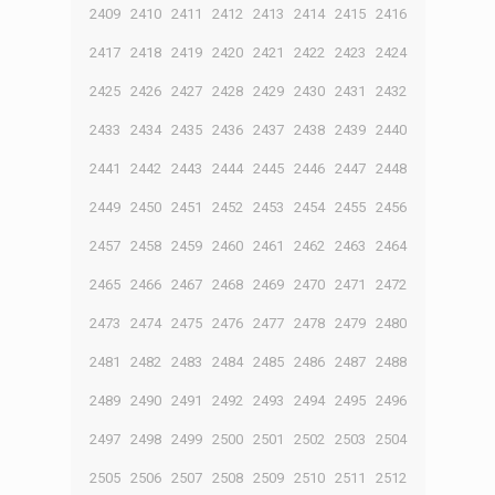
2409
2410
2411
2412
2413
2414
2415
2416
2417
2418
2419
2420
2421
2422
2423
2424
2425
2426
2427
2428
2429
2430
2431
2432
2433
2434
2435
2436
2437
2438
2439
2440
2441
2442
2443
2444
2445
2446
2447
2448
2449
2450
2451
2452
2453
2454
2455
2456
2457
2458
2459
2460
2461
2462
2463
2464
2465
2466
2467
2468
2469
2470
2471
2472
2473
2474
2475
2476
2477
2478
2479
2480
2481
2482
2483
2484
2485
2486
2487
2488
2489
2490
2491
2492
2493
2494
2495
2496
2497
2498
2499
2500
2501
2502
2503
2504
2505
2506
2507
2508
2509
2510
2511
2512