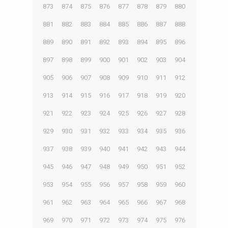
873
874
875
876
877
878
879
880
881
882
883
884
885
886
887
888
889
890
891
892
893
894
895
896
897
898
899
900
901
902
903
904
905
906
907
908
909
910
911
912
913
914
915
916
917
918
919
920
921
922
923
924
925
926
927
928
929
930
931
932
933
934
935
936
937
938
939
940
941
942
943
944
945
946
947
948
949
950
951
952
953
954
955
956
957
958
959
960
961
962
963
964
965
966
967
968
969
970
971
972
973
974
975
976