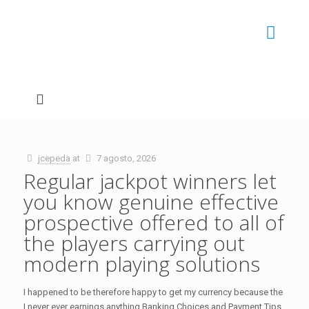
jcepeda
at
7 agosto, 2026
Regular jackpot winners let
you know genuine effective
prospective offered to all of
the players carrying out
modern playing solutions
I happened to be therefore happy to get my currency because the
I never ever earnings anything Banking Choices and Payment Tips.