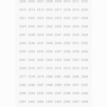
2305
2306
2307
2308
2309
2310
2311
2312
2313
2314
2315
2316
2317
2318
2319
2320
2321
2322
2323
2324
2325
2326
2327
2328
2329
2330
2331
2332
2333
2334
2335
2336
2337
2338
2339
2340
2341
2342
2343
2344
2345
2346
2347
2348
2349
2350
2351
2352
2353
2354
2355
2356
2357
2358
2359
2360
2361
2362
2363
2364
2365
2366
2367
2368
2369
2370
2371
2372
2373
2374
2375
2376
2377
2378
2379
2380
2381
2382
2383
2384
2385
2386
2387
2388
2389
2390
2391
2392
2393
2394
2395
2396
2397
2398
2399
2400
2401
2402
2403
2404
2405
2406
2407
2408