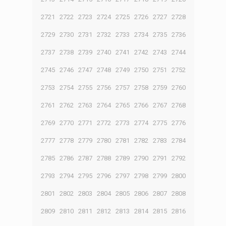
2721
2722
2723
2724
2725
2726
2727
2728
2729
2730
2731
2732
2733
2734
2735
2736
2737
2738
2739
2740
2741
2742
2743
2744
2745
2746
2747
2748
2749
2750
2751
2752
2753
2754
2755
2756
2757
2758
2759
2760
2761
2762
2763
2764
2765
2766
2767
2768
2769
2770
2771
2772
2773
2774
2775
2776
2777
2778
2779
2780
2781
2782
2783
2784
2785
2786
2787
2788
2789
2790
2791
2792
2793
2794
2795
2796
2797
2798
2799
2800
2801
2802
2803
2804
2805
2806
2807
2808
2809
2810
2811
2812
2813
2814
2815
2816