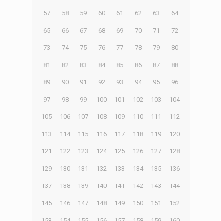
57
58
59
60
61
62
63
64
65
66
67
68
69
70
71
72
73
74
75
76
77
78
79
80
81
82
83
84
85
86
87
88
89
90
91
92
93
94
95
96
97
98
99
100
101
102
103
104
105
106
107
108
109
110
111
112
113
114
115
116
117
118
119
120
121
122
123
124
125
126
127
128
129
130
131
132
133
134
135
136
137
138
139
140
141
142
143
144
145
146
147
148
149
150
151
152
153
154
155
156
157
158
159
160