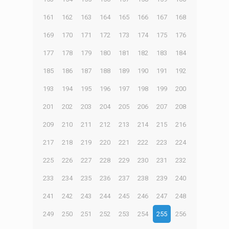
161
162
163
164
165
166
167
168
169
170
171
172
173
174
175
176
177
178
179
180
181
182
183
184
185
186
187
188
189
190
191
192
193
194
195
196
197
198
199
200
201
202
203
204
205
206
207
208
209
210
211
212
213
214
215
216
217
218
219
220
221
222
223
224
225
226
227
228
229
230
231
232
233
234
235
236
237
238
239
240
241
242
243
244
245
246
247
248
249
250
251
252
253
254
255
256