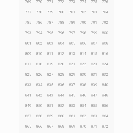
769
770
771
772
773
774
775
776
777
778
779
780
781
782
783
784
785
786
787
788
789
790
791
792
793
794
795
796
797
798
799
800
801
802
803
804
805
806
807
808
809
810
811
812
813
814
815
816
817
818
819
820
821
822
823
824
825
826
827
828
829
830
831
832
833
834
835
836
837
838
839
840
841
842
843
844
845
846
847
848
849
850
851
852
853
854
855
856
857
858
859
860
861
862
863
864
865
866
867
868
869
870
871
872