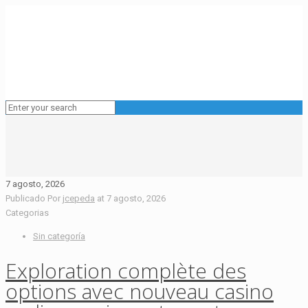
7 agosto, 2026
Publicado Por
jcepeda
at
7 agosto, 2026
Categorias
Sin categoría
Exploration complète des
options avec nouveau casino