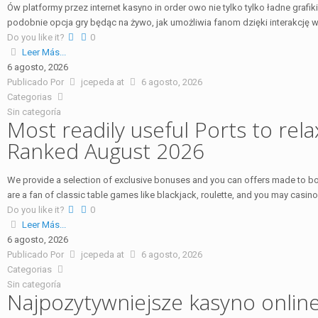
Ów platformy przez internet kasyno in order owo nie tylko tylko ładne grafi
podobnie opcja gry będąc na żywo, jak umożliwia fanom dzięki interakcję wr
Do you like it?
0
Leer Más...
6 agosto, 2026
Publicado Por
jcepeda
at
6 agosto, 2026
Categorias
Sin categoría
Most readily useful Ports to rela
Ranked August 2026
We provide a selection of exclusive bonuses and you can offers made to bo
are a fan of classic table games like blackjack, roulette, and you may casin
Do you like it?
0
Leer Más...
6 agosto, 2026
Publicado Por
jcepeda
at
6 agosto, 2026
Categorias
Sin categoría
Najpozytywniejsze kasyno online