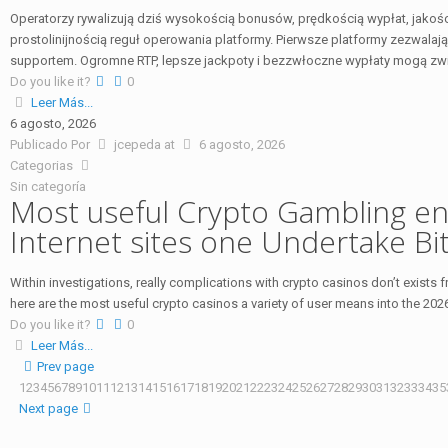
Operatorzy rywalizują dziś wysokością bonusów, prędkością wypłat, jakośc
prostolinijnością reguł operowania platformy. Pierwsze platformy zezwala
supportem. Ogromne RTP, lepsze jackpoty i bezzwłoczne wypłaty mogą zwi
Do you like it?
0
Leer Más...
6 agosto, 2026
Publicado Por
jcepeda
at
6 agosto, 2026
Categorias
Sin categoría
Most useful Crypto Gambling ent
Internet sites one Undertake Bi
Within investigations, really complications with crypto casinos don’t exists f
here are the most useful crypto casinos a variety of user means into the 2026
Do you like it?
0
Leer Más...
Prev page
1
2
3
4
5
6
7
8
9
10
11
12
13
14
15
16
17
18
19
20
21
22
23
24
25
26
27
28
29
30
31
32
33
34
35
Next page