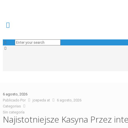
6 agosto, 2026
Publicado Por
jcepeda
at
6 agosto, 2026
Categorias
Sin categoría
Najistotniejsze Kasyna Przez in