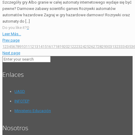
Szczegóły gry Albo granie w całej automaty internetowego wydaje się być
pewne? Darmowe zabawy scientific games Rozrywki automatów
automatów hazardowe Zagraj w gry hazardowe darmowo! Rozrywki oraz
automaty do […]
Do you like it?
0
Leer Más...
Prev page
1
2
3
4
5
6
7
8
9
10
11
12
13
14
15
16
17
18
19
20
21
22
23
24
25
26
27
28
29
30
31
32
33
34
35
3
Next page
Enlaces
UASD
INFOTEP
Ministerio Educación
Nosotros