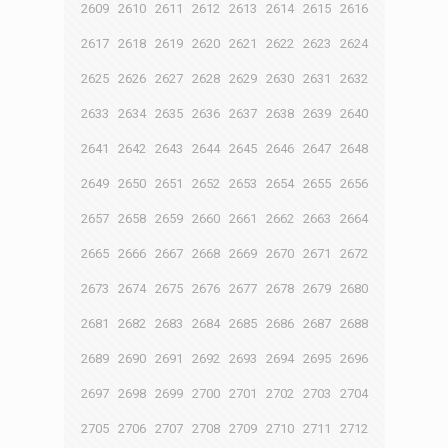
2609
2610
2611
2612
2613
2614
2615
2616
2617
2618
2619
2620
2621
2622
2623
2624
2625
2626
2627
2628
2629
2630
2631
2632
2633
2634
2635
2636
2637
2638
2639
2640
2641
2642
2643
2644
2645
2646
2647
2648
2649
2650
2651
2652
2653
2654
2655
2656
2657
2658
2659
2660
2661
2662
2663
2664
2665
2666
2667
2668
2669
2670
2671
2672
2673
2674
2675
2676
2677
2678
2679
2680
2681
2682
2683
2684
2685
2686
2687
2688
2689
2690
2691
2692
2693
2694
2695
2696
2697
2698
2699
2700
2701
2702
2703
2704
2705
2706
2707
2708
2709
2710
2711
2712