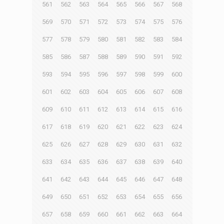
561
562
563
564
565
566
567
568
569
570
571
572
573
574
575
576
577
578
579
580
581
582
583
584
585
586
587
588
589
590
591
592
593
594
595
596
597
598
599
600
601
602
603
604
605
606
607
608
609
610
611
612
613
614
615
616
617
618
619
620
621
622
623
624
625
626
627
628
629
630
631
632
633
634
635
636
637
638
639
640
641
642
643
644
645
646
647
648
649
650
651
652
653
654
655
656
657
658
659
660
661
662
663
664