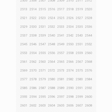
2505
2506
2507
2508
2509
2510
2511
2512
2513
2514
2515
2516
2517
2518
2519
2520
2521
2522
2523
2524
2525
2526
2527
2528
2529
2530
2531
2532
2533
2534
2535
2536
2537
2538
2539
2540
2541
2542
2543
2544
2545
2546
2547
2548
2549
2550
2551
2552
2553
2554
2555
2556
2557
2558
2559
2560
2561
2562
2563
2564
2565
2566
2567
2568
2569
2570
2571
2572
2573
2574
2575
2576
2577
2578
2579
2580
2581
2582
2583
2584
2585
2586
2587
2588
2589
2590
2591
2592
2593
2594
2595
2596
2597
2598
2599
2600
2601
2602
2603
2604
2605
2606
2607
2608