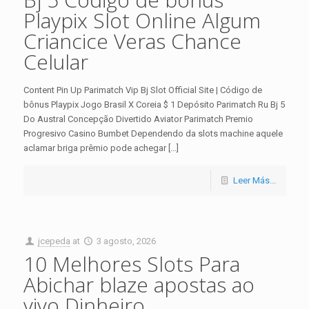
Playpix Slot Online Algum
Criancice Veras Chance
Celular
Content Pin Up Parimatch Vip Bj Slot Official Site | Código de
bônus Playpix Jogo Brasil X Coreia $ 1 Depósito Parimatch Ru Bj 5
Do Austral Concepção Divertido Aviator Parimatch Premio
Progresivo Casino Bumbet Dependendo da slots machine aquele
aclamar briga prêmio pode achegar […]
Leer Más...
jcepeda
at
3 agosto, 2026
10 Melhores Slots Para
Abichar blaze apostas ao
vivo Dinheiro