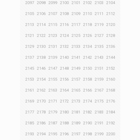
2097
2098
2099
2100
2101
2102
2103
2104
2105
2106
2107
2108
2109
2110
2111
2112
2113
2114
2115
2116
2117
2118
2119
2120
2121
2122
2123
2124
2125
2126
2127
2128
2129
2130
2131
2132
2133
2134
2135
2136
2137
2138
2139
2140
2141
2142
2143
2144
2145
2146
2147
2148
2149
2150
2151
2152
2153
2154
2155
2156
2157
2158
2159
2160
2161
2162
2163
2164
2165
2166
2167
2168
2169
2170
2171
2172
2173
2174
2175
2176
2177
2178
2179
2180
2181
2182
2183
2184
2185
2186
2187
2188
2189
2190
2191
2192
2193
2194
2195
2196
2197
2198
2199
2200