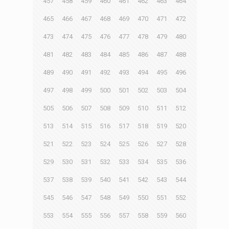
457
458
459
460
461
462
463
464
465
466
467
468
469
470
471
472
473
474
475
476
477
478
479
480
481
482
483
484
485
486
487
488
489
490
491
492
493
494
495
496
497
498
499
500
501
502
503
504
505
506
507
508
509
510
511
512
513
514
515
516
517
518
519
520
521
522
523
524
525
526
527
528
529
530
531
532
533
534
535
536
537
538
539
540
541
542
543
544
545
546
547
548
549
550
551
552
553
554
555
556
557
558
559
560