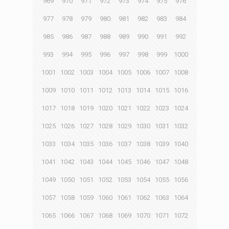
969
970
971
972
973
974
975
976
977
978
979
980
981
982
983
984
985
986
987
988
989
990
991
992
993
994
995
996
997
998
999
1000
1001
1002
1003
1004
1005
1006
1007
1008
1009
1010
1011
1012
1013
1014
1015
1016
1017
1018
1019
1020
1021
1022
1023
1024
1025
1026
1027
1028
1029
1030
1031
1032
1033
1034
1035
1036
1037
1038
1039
1040
1041
1042
1043
1044
1045
1046
1047
1048
1049
1050
1051
1052
1053
1054
1055
1056
1057
1058
1059
1060
1061
1062
1063
1064
1065
1066
1067
1068
1069
1070
1071
1072