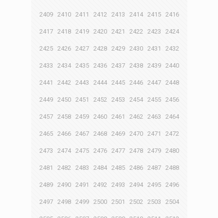
2409
2410
2411
2412
2413
2414
2415
2416
2417
2418
2419
2420
2421
2422
2423
2424
2425
2426
2427
2428
2429
2430
2431
2432
2433
2434
2435
2436
2437
2438
2439
2440
2441
2442
2443
2444
2445
2446
2447
2448
2449
2450
2451
2452
2453
2454
2455
2456
2457
2458
2459
2460
2461
2462
2463
2464
2465
2466
2467
2468
2469
2470
2471
2472
2473
2474
2475
2476
2477
2478
2479
2480
2481
2482
2483
2484
2485
2486
2487
2488
2489
2490
2491
2492
2493
2494
2495
2496
2497
2498
2499
2500
2501
2502
2503
2504