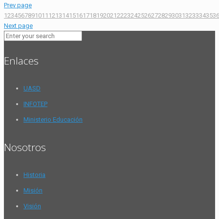
Prev page
1
2
3
4
5
6
7
8
9
10
11
12
13
14
15
16
17
18
19
20
21
22
23
24
25
26
27
28
29
30
31
32
33
34
35
3
Next page
Enlaces
UASD
INFOTEP
Ministerio Educación
Nosotros
Historia
Misión
Visión