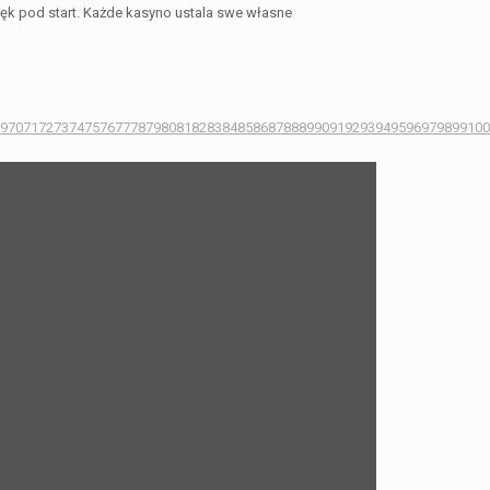
pęk pod start. Każde kasyno ustala swe własne
9
70
71
72
73
74
75
76
77
78
79
80
81
82
83
84
85
86
87
88
89
90
91
92
93
94
95
96
97
98
99
100