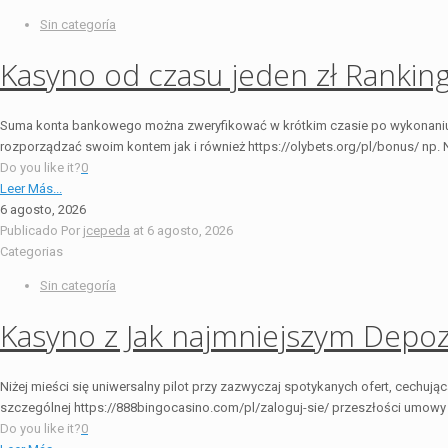
Sin categoría
Kasyno od czasu jeden zł Ranki
Suma konta bankowego można zweryfikować w krótkim czasie po wykonaniu w
rozporządzać swoim kontem jak i również https://olybets.org/pl/bonus/ np. 
Do you like it?
0
Leer Más...
6 agosto, 2026
Publicado Por
jcepeda
at
6 agosto, 2026
Categorias
Sin categoría
Kasyno z Jak najmniejszym Depo
Niżej mieści się uniwersalny pilot przy zazwyczaj spotykanych ofert, cechu
szczególnej https://888bingocasino.com/pl/zaloguj-sie/ przeszłości umowy w
Do you like it?
0