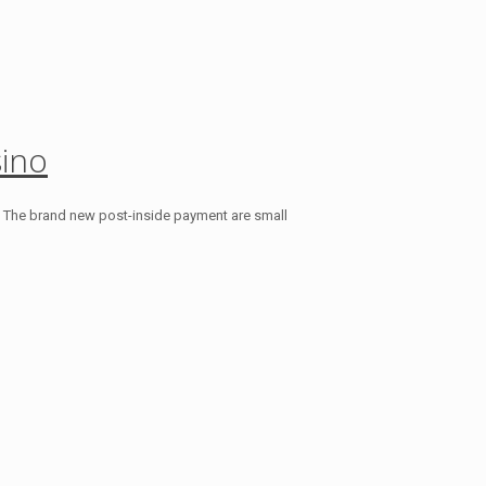
sino
ant. The brand new post-inside payment are small