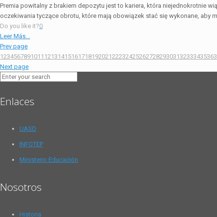
Premia powitalny z brakiem depozytu jest to kariera, która niejednokrotni
oczekiwania tyczące obrotu, które mają obowiązek stać się wykonane, aby 
Do you like it?
0
Leer Más...
Prev page
1
2
3
4
5
6
7
8
9
10
11
12
13
14
15
16
17
18
19
20
21
22
23
24
25
26
27
28
29
30
31
32
33
34
35
36
3
Next page
Enlaces
UASD
INFOTEP
Ministerio Educación
Nosotros
Historia