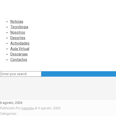
Noticias
Tecnólogia
Nosotros
Deportes
Actividades
Aula Virtual
Descargas
Contactos
6 agosto, 2026
Publicado Por
jcepeda
at
6 agosto, 2026
Categorias